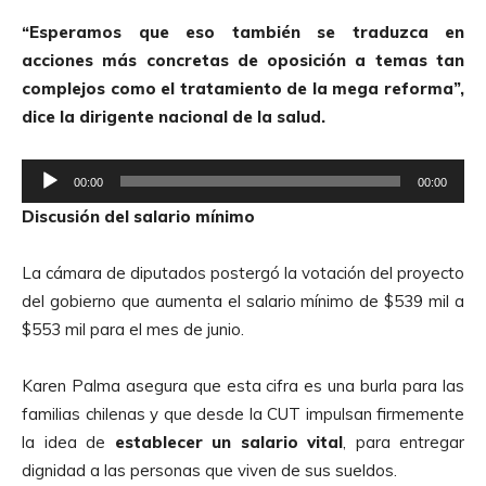
t
“Esperamos que eso también se traduzca en
o
acciones más concretas de oposición a temas tan
r
complejos como el tratamiento de la mega reforma”,
d
dice la dirigente nacional de la salud.
e
A
R
u
00:00
00:00
e
d
Discusión del salario mínimo
p
i
r
o
La cámara de diputados postergó la votación del proyecto
o
del gobierno que aumenta el salario mínimo de $539 mil a
d
$553 mil para el mes de junio.
u
c
Karen Palma asegura que esta cifra es una burla para las
t
familias chilenas y que desde la CUT impulsan firmemente
o
la idea de
establecer un salario vital
, para entregar
r
dignidad a las personas que viven de sus sueldos.
d