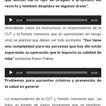
recorte y también despidos en algunas áreas”.
R
00:00
00:00
e
Ahondando sobre los instructivos, la vicepresidenta de la
p
CUT y la Fenats menciona que en operaciones sin riesgo
r
vital, se plantea que deben ser más acotadas.
“Eso tiene
o
una complejidad para las personas que hoy día están
d
esperando su operación que le impacta su calidad de
u
vida”
sentencia Karen Palma.
c
t
R
o
00:00
00:00
e
r
Problemas para pacientes crónicos y prevención de
p
d
la salud en general
r
e
o
A
La vicepresidenta de la CUT y Fenats, menciona que, “ya
d
u
hubo un listado de varios programas que se terminan,