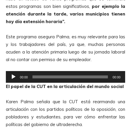
u
d
estos programas son bien significativos,
por ejemplo la
c
i
atención durante la tarde, varios municipios tienen
t
o
hoy día extensión horaria”.
o
r
Este programa asegura Palma, es muy relevante para las
d
y los trabajadores del país, ya que, muchas personas
e
acuden a la atención primaria luego de su jornada laboral
A
al no contar con permiso de su empleador.
u
d
R
i
00:00
00:00
e
o
El papel de la CUT en la articulación del mundo social
p
r
Karen Palma señala que la CUT está rearmando una
o
articulación con los partidos políticos de la oposición, con
d
pobladores y estudiantes, para ver cómo enfrentar las
u
políticas del gobierno de ultraderecha.
c