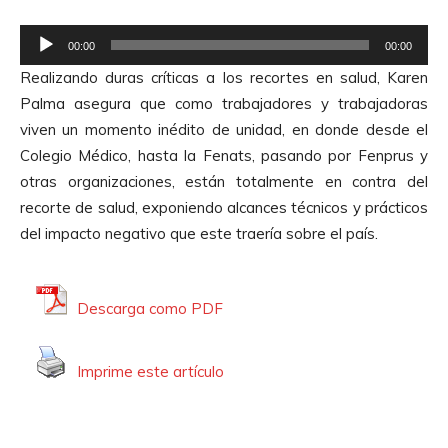
e
R
A
00:00
00:00
e
u
Realizando duras críticas a los recortes en salud, Karen
p
d
Palma asegura que como trabajadores y trabajadoras
r
i
viven un momento inédito de unidad, en donde desde el
o
o
Colegio Médico, hasta la Fenats, pasando por Fenprus y
d
otras organizaciones, están totalmente en contra del
u
recorte de salud, exponiendo alcances técnicos y prácticos
c
del impacto negativo que este traería sobre el país.
t
o
r
Descarga como PDF
d
e
Imprime este artículo
A
u
d