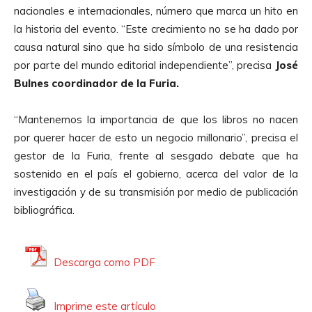
u
nacionales e internacionales, número que marca un hito en
c
la historia del evento. “Este crecimiento no se ha dado por
t
causa natural sino que ha sido símbolo de una resistencia
o
por parte del mundo editorial independiente”, precisa
José
r
Bulnes coordinador de la Furia.
d
e
“Mantenemos la importancia de que los libros no nacen
A
por querer hacer de esto un negocio millonario”, precisa el
u
gestor de la Furia, frente al sesgado debate que ha
d
sostenido en el país el gobierno, acerca del valor de la
i
investigación y de su transmisión por medio de publicación
o
bibliográfica.
Descarga como PDF
Imprime este artículo