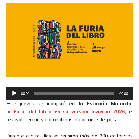
R
00:00
00:00
e
Este jueves se inauguró
en la
Estación Mapocho
p
la
Furia del Libro en su versión Invierno 2026
, el
r
festival literario y editorial más importante del país.
o
d
Durante cuatro días se reunirán más de 300 editoriales