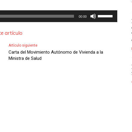
U
00:00
t
i
e artículo
l
Artículo siguiente
i
Carta del Movimiento Autónomo de Vivienda a la
z
Ministra de Salud
a
l
a
s
t
e
c
l