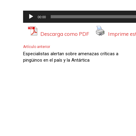
R
00:00
e
p
Descarga como PDF
Imprime est
r
Artículo anterior
o
Especialistas alertan sobre amenazas críticas a
d
pingüinos en el país y la Antártica
u
c
t
o
r
d
e
A