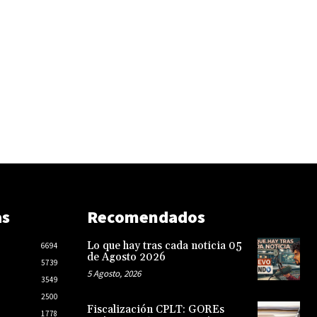
as
Recomendados
Lo que hay tras cada noticia 05
6694
de Agosto 2026
5739
5 Agosto, 2026
3549
2500
Fiscalización CPLT: GOREs
1778