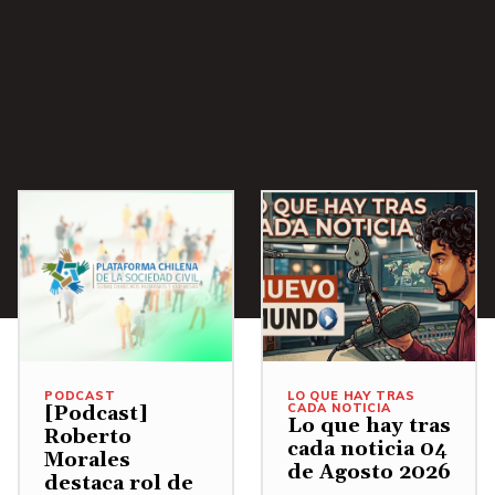
a
/
A
b
a
j
o
p
a
r
a
a
PODCAST
LO QUE HAY TRAS
u
CADA NOTICIA
[Podcast]
Lo que hay tras
Roberto
m
cada noticia 04
Morales
de Agosto 2026
e
destaca rol de