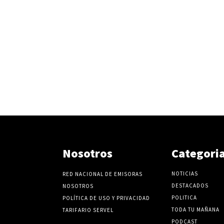
v
o
l
u
m
e
n
.
Nosotros
Categori
NOTICIAS
RED NACIONAL DE EMISORAS
DESTACADOS
NOSOTROS
POLITICA
POLÍTICA DE USO Y PRIVACIDAD
TODA TU MAÑANA
TARIFARIO SERVEL
PODCAST