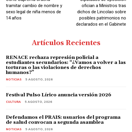
r
tramitar cambio de nombre y
ofician a Ministros tras
d
sexo legal de niña menos de
dichos de Lincolao sobre
14 años
posibles patrimonios no
e
declarados en el Gabinete
A
u
Artículos Recientes
d
i
RENACE rechaza represión policial a
o
estudiantes secundarios: “¿Vamos a volver a las
torturas o las violaciones de derechos
humanos?”
NOTICIAS
5 AGOSTO, 2026
Festival Pulso Lírico anuncia versión 2026
CULTURA
5 AGOSTO, 2026
Defendamos el PRAIS: usuarios del programa
de salud convocan a segunda asamblea
NOTICIAS
5 AGOSTO, 2026