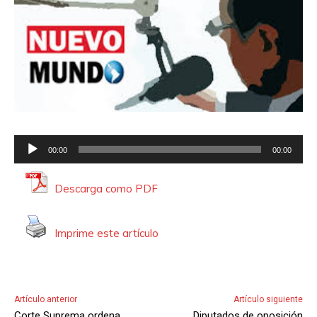
R
00:00
00:00
e
p
Descarga como PDF
r
o
Imprime este artículo
d
u
c
t
Artículo anterior
Artículo siguiente
o
Corte Suprema ordena
Diputados de oposición