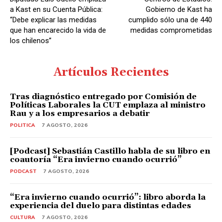
r
a Kast en su Cuenta Pública:
Gobierno de Kast ha
d
“Debe explicar las medidas
cumplido sólo una de 440
que han encarecido la vida de
medidas comprometidas
e
los chilenos”
A
u
Artículos Recientes
d
i
Tras diagnóstico entregado por Comisión de
o
Políticas Laborales la CUT emplaza al ministro
Rau y a los empresarios a debatir
POLITICA
7 AGOSTO, 2026
[Podcast] Sebastián Castillo habla de su libro en
coautoría “Era invierno cuando ocurrió”
PODCAST
7 AGOSTO, 2026
“Era invierno cuando ocurrió”: libro aborda la
experiencia del duelo para distintas edades
CULTURA
7 AGOSTO, 2026