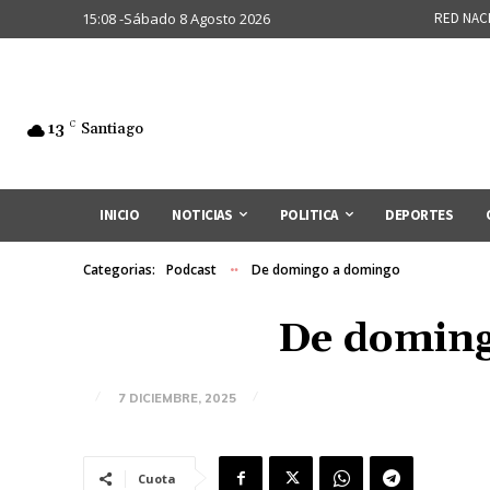
15:08 -Sábado 8 Agosto 2026
RED NAC
13
C
Santiago
INICIO
NOTICIAS
POLITICA
DEPORTES
Categorias:
Podcast
De domingo a domingo
De doming
7 DICIEMBRE, 2025
Cuota