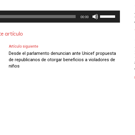
U
00:00
t
i
e artículo
l
Artículo siguiente
i
Desde el parlamento denuncian ante Unicef propuesta
z
de republicanos de otorgar beneficios a violadores de
niños
a
l
a
s
t
e
c
l