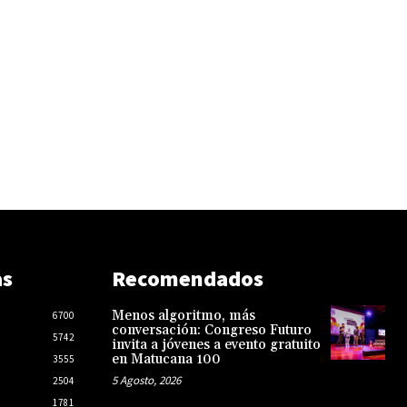
as
Recomendados
Menos algoritmo, más
6700
conversación: Congreso Futuro
5742
invita a jóvenes a evento gratuito
en Matucana 100
3555
5 Agosto, 2026
2504
1781