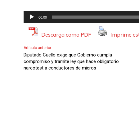
R
00:00
e
p
Descarga como PDF
Imprime est
r
Artículo anterior
o
Diputado Cuello exige que Gobierno cumpla
d
compromiso y tramite ley que hace obligatorio
narcotest a conductores de micros
u
c
t
o
r
d
e
A