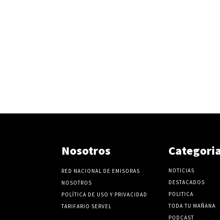
v
o
l
u
m
e
n
.
Nosotros
Categori
NOTICIAS
RED NACIONAL DE EMISORAS
DESTACADOS
NOSOTROS
POLITICA
POLÍTICA DE USO Y PRIVACIDAD
TODA TU MAÑANA
TARIFARIO SERVEL
PODCAST