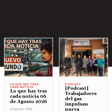
a
/
A
b
a
j
o
p
a
r
a
LO QUE HAY TRAS
PODCAST
a
CADA NOTICIA
[Podcast]
Lo que hay tras
u
Trabajadores
cada noticia 06
del gas
m
de Agosto 2026
impulsan
e
nueva
6 Agosto, 2026