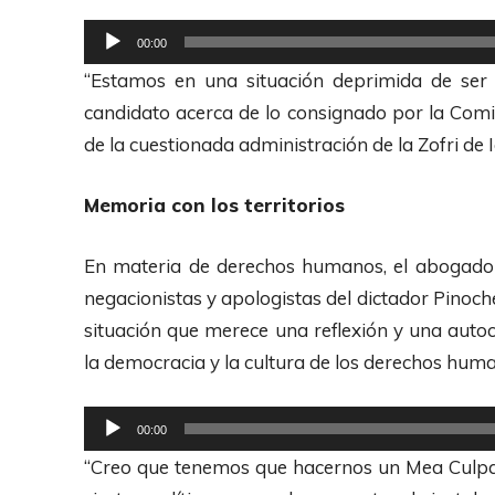
o
R
00:00
r
e
“Estamos en una situación deprimida de ser 
d
p
candidato acerca de lo consignado por la Comi
e
r
de la cuestionada administración de la Zofri de 
A
o
u
d
Memoria con los territorios
d
u
i
c
En materia de derechos humanos, el abogado
o
t
negacionistas y apologistas del dictador Pinoch
o
situación que merece una reflexión y una autocr
r
la democracia y la cultura de los derechos hum
d
e
R
00:00
A
e
“Creo que tenemos que hacernos un Mea Culpa 
u
p