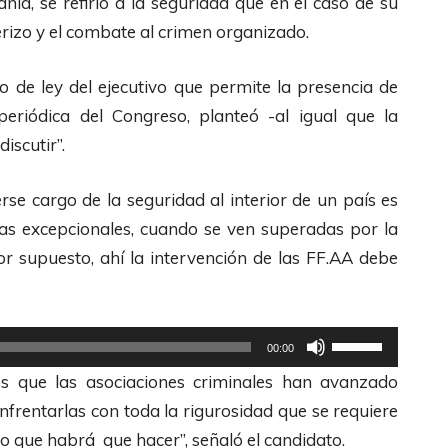
ía, se refirió a la seguridad que en el caso de su
F
t
erizo y el combate al crimen organizado.
l
e
e
c
 de ley del ejecutivo que permite la presencia de
c
l
periódica del Congreso, planteó -al igual que la
h
a
iscutir”.
a
s
s
se cargo de la seguridad al interior de un país es
d
A
ias excepcionales, cuando se ven superadas por la
e
r
 por supuesto, ahí la intervención de las FF.AA debe
F
r
l
i
e
b
U
c
00:00
a
t
h
es que las asociaciones criminales han avanzado
/
i
a
frentarlas con toda la rigurosidad que se requiere
A
l
s
 lo que habrá que hacer”, señaló el candidato.