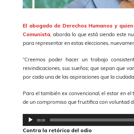
El abogado de Derechos Humanos y quien f
Comunista
, aborda lo que está siendo este n
para representar en estas elecciones, nuevament
“Creemos poder hacer un trabajo consisten
reivindicaciones, sus sueños; que sepan que v
por cada una de las aspiraciones que la ciudadan
Para el también ex convencional, el estar en el 
de un compromiso que fructifica con voluntad de
R
00:00
e
Contra la retórica del odio