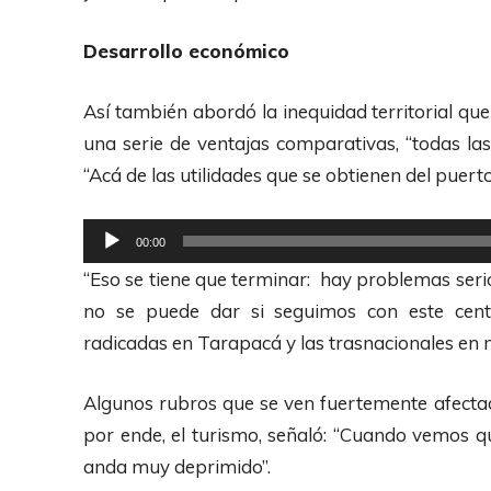
o
d
Desarrollo económico
u
c
Así también abordó la inequidad territorial q
t
una serie de ventajas comparativas, “todas las
o
“Acá de las utilidades que se obtienen del puert
r
d
R
00:00
e
e
“Eso se tiene que terminar: hay problemas serio
A
p
no se puede dar si seguimos con este cent
u
r
radicadas en Tarapacá y las trasnacionales en n
d
o
i
d
Algunos rubros que se ven fuertemente afecta
o
u
por ende, el turismo, señaló: “Cuando vemos q
c
anda muy deprimido”.
t