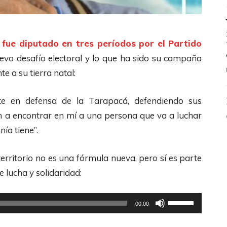
ue diputado en tres períodos por el Partido
uevo desafío electoral y lo que ha sido su campaña
e a su tierra natal:
te en defensa de la Tarapacá, defendiendo sus
an a encontrar en mí a una persona que va a luchar
ía tiene”.
territorio no es una fórmula nueva, pero sí es parte
 lucha y solidaridad:
U
00:00
t