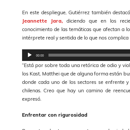
p
r
En este despliegue, Gutiérrez también destac
o
Jeannette Jara,
diciendo que en los reci
d
conocimiento de las temáticas que afectan a lo
u
intérprete real y sentida de lo que nos complica
c
t
R
00:00
o
e
“Está por sobre toda una retórica de odio y vi
r
p
los Kast, Matthei que de alguna forma están bu
d
r
donde cada uno de los sectores se enfrente y
e
o
chilenas. Creo que hay un camino de reencuen
A
d
expresó.
u
u
d
c
Enfrentar con rigurosidad
i
t
o
o