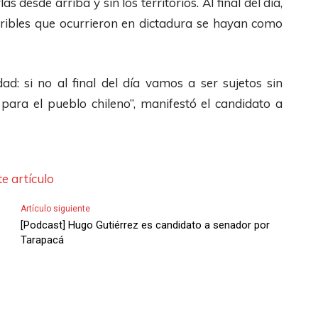
as desde arriba y sin los territorios. Al final del día,
u
j
s
u
s
l
ribles que ocurrieron en dictadura se hayan como
m
o
A
i
d
i
e
p
r
r
e
z
n
a
r
e
F
a
d: si no al final del día vamos a ser sujetos sin
.
r
i
l
l
l
ara el pueblo chileno”, manifestó el candidato a
a
b
v
e
a
a
a
o
c
s
u
/
l
h
t
m
A
u
e artículo
a
e
e
b
m
s
c
Artículo siguiente
n
a
e
A
l
[Podcast] Hugo Gutiérrez es candidato a senador por
t
j
n
r
Tarapacá
a
a
o
.
r
s
r
p
i
d
o
a
b
e
d