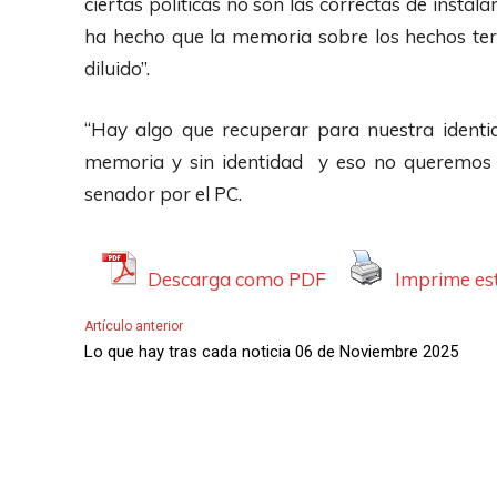
ciertas políticas no son las correctas de instalarl
d
r
ha hecho que la memoria sobre los hechos ter
i
o
diluido”.
o
d
u
“Hay algo que recuperar para nuestra identida
c
memoria y sin identidad y eso no queremos p
t
senador por el PC.
o
r
Descarga como PDF
Imprime est
d
e
Artículo anterior
A
Lo que hay tras cada noticia 06 de Noviembre 2025
u
d
i
o