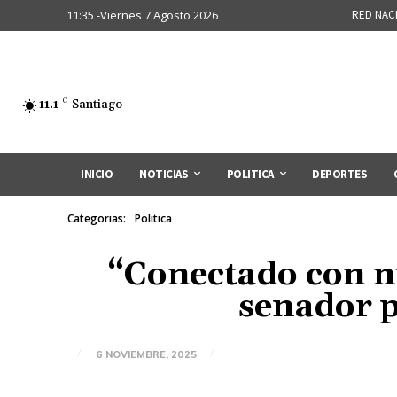
11:35 -Viernes 7 Agosto 2026
RED NAC
11.1
C
Santiago
INICIO
NOTICIAS
POLITICA
DEPORTES
Categorias:
Politica
“Conectado con n
senador 
6 NOVIEMBRE, 2025