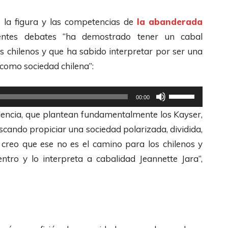
i
l
ó la figura y las competencias de
la abanderada
i
entes debates “ha demostrado tener un cabal
z
s chilenos y que ha sabido interpretar por ser una
a
 como sociedad chilena”:
l
a
U
00:00
s
t
olencia, que plantean fundamentalmente los Kayser,
t
i
scando propiciar una sociedad polarizada, dividida,
e
l
 creo que ese no es el camino para los chilenos y
c
i
tro y lo interpreta a cabalidad Jeannette Jara”,
l
z
a
a
s
l
d
a
e
s