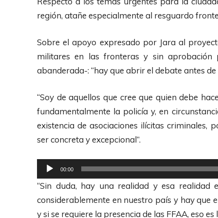
Respecto a los temas urgentes para la ciudadan
r
región, atañe especialmente al resguardo front
d
e
Sobre el apoyo expresado por Jara al proyecto
A
militares en las fronteras y sin aprobación 
u
abanderada-: “hay que abrir el debate antes de d
d
i
“Soy de aquellos que cree que quien debe hacer
o
fundamentalmente la policía y, en circunstanc
existencia de asociaciones ilícitas criminales,
ser concreta y excepcional”.
R
00:00
e
“Sin duda, hay una realidad y esa realidad 
p
considerablemente en nuestro país y hay que en
r
y si se requiere la presencia de las FFAA, eso es