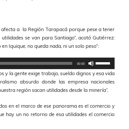
b
i
A
a
z
r
j
a
r
o
l
i
ue afecta a la Región Tarapacá porque pese a tener
p
a
b
 utilidades se van para Santiago”, acotó Gutiérrez:
a
s
a
o en Iquique, no queda nada, ni un solo peso”:
r
t
/
a
e
U
A
00:00
a
c
t
b
s y la gente exige trabajo, sueldo dignos y esa vida
u
l
i
a
ralismo absurdo donde las empresa nacionales
m
a
l
j
uestra región sacan utilidades desde la minería”.
e
s
i
o
n
d
z
p
dos en el marco de ese panorama es el comercio y
t
e
a
a
ue hay un no retorno de esa utilidades el comercio
a
F
l
r
r
l
a
a