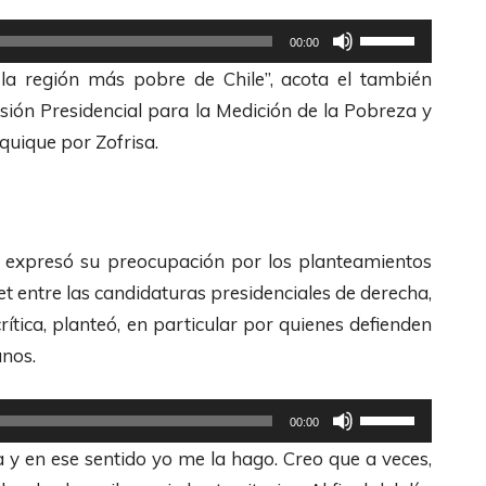
o
e
s
a
U
00:00
d
c
t
u
t
la región más pobre de Chile”, acota el también
i
h
e
m
i
sión Presidencial para la Medición de la Pobreza y
s
a
c
e
l
Iquique por Zofrisa.
m
s
l
n
i
i
A
a
t
z
n
r
s
a
a
u
r
d
r
l
 expresó su preocupación por los planteamientos
i
i
e
o
a
et entre las candidaturas presidenciales de derecha,
r
b
F
d
s
ítica, planteó, en particular por quienes defienden
e
a
l
i
t
anos.
l
/
e
s
e
v
A
c
m
c
U
00:00
o
b
h
i
l
t
y en ese sentido yo me la hago. Creo que a veces,
l
a
a
n
a
i