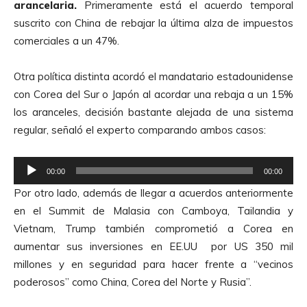
arancelaria.
Primeramente está el acuerdo temporal
suscrito con China de rebajar la última alza de impuestos
comerciales a un 47%.
Otra política distinta acordó el mandatario estadounidense
con Corea del Sur o Japón al acordar una rebaja a un 15%
los aranceles, decisión bastante alejada de una sistema
regular, señaló el experto comparando ambos casos:
R
00:00
00:00
e
Por otro lado, además de llegar a acuerdos anteriormente
p
en el Summit de Malasia con Camboya, Tailandia y
r
Vietnam, Trump también comprometió a Corea en
o
aumentar sus inversiones en EE.UU por US 350 mil
d
millones y en seguridad para hacer frente a “vecinos
u
poderosos” como China, Corea del Norte y Rusia”.
c