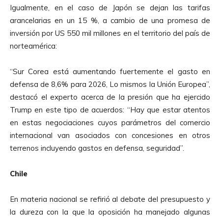
t
Igualmente, en el caso de Japón se dejan las tarifas
o
arancelarias en un 15 %, a cambio de una promesa de
r
inversión por US 550 mil millones en el territorio del país de
d
norteamérica:
e
A
“Sur Corea está aumentando fuertemente el gasto en
u
defensa de 8,6% para 2026, Lo mismos la Unión Europea”,
d
destacó el experto acerca de la presión que ha ejercido
i
Trump en este tipo de acuerdos: “Hay que estar atentos
o
en estas negociaciones cuyos parámetros del comercio
internacional van asociados con concesiones en otros
terrenos incluyendo gastos en defensa, seguridad”.
Chile
En materia nacional se refirió al debate del presupuesto y
la dureza con la que la oposición ha manejado algunas