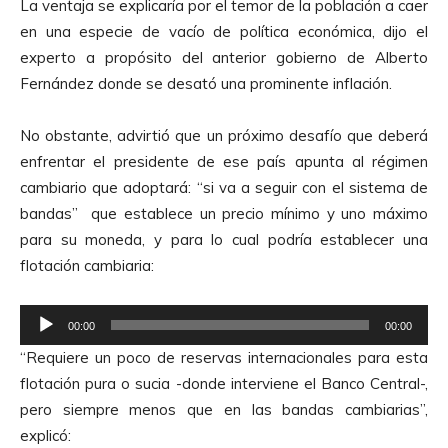
La ventaja se explicaría por el temor de la población a caer
en una especie de vacío de política económica, dijo el
experto a propósito del anterior gobierno de Alberto
Fernández donde se desató una prominente inflación.
No obstante, advirtió que un próximo desafío que deberá
enfrentar el presidente de ese país apunta al régimen
cambiario que adoptará: “si va a seguir con el sistema de
bandas” que establece un precio mínimo y uno máximo
para su moneda, y para lo cual podría establecer una
flotación cambiaria:
R
00:00
00:00
e
“Requiere un poco de reservas internacionales para esta
p
flotación pura o sucia -donde interviene el Banco Central-,
r
pero siempre menos que en las bandas cambiarias”,
o
explicó:
d