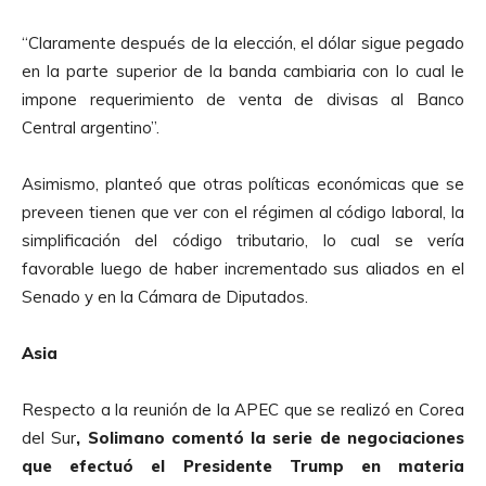
u
“Claramente después de la elección, el dólar sigue pegado
c
en la parte superior de la banda cambiaria con lo cual le
t
impone requerimiento de venta de divisas al Banco
o
Central argentino”.
r
d
Asimismo, planteó que otras políticas económicas que se
e
preveen tienen que ver con el régimen al código laboral, la
A
simplificación del código tributario, lo cual se vería
u
favorable luego de haber incrementado sus aliados en el
d
Senado y en la Cámara de Diputados.
i
o
Asia
Respecto a la reunión de la APEC que se realizó en Corea
del Sur
, Solimano comentó la serie de negociaciones
que efectuó el Presidente Trump en materia