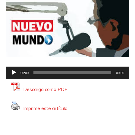
R
00:00
00:00
e
p
Descarga como PDF
r
o
Imprime este artículo
d
u
c
t