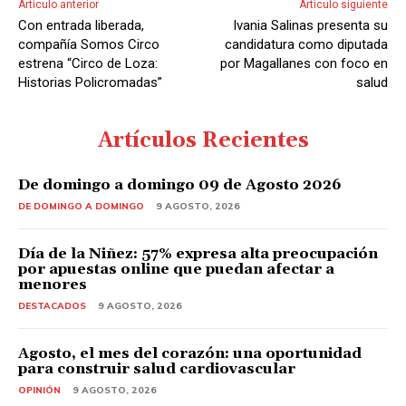
Artículo anterior
Artículo siguiente
o
Con entrada liberada,
Ivania Salinas presenta su
r
compañía Somos Circo
candidatura como diputada
d
estrena “Circo de Loza:
por Magallanes con foco en
Historias Policromadas”
salud
e
A
u
Artículos Recientes
d
i
De domingo a domingo 09 de Agosto 2026
o
DE DOMINGO A DOMINGO
9 AGOSTO, 2026
Día de la Niñez: 57% expresa alta preocupación
por apuestas online que puedan afectar a
menores
DESTACADOS
9 AGOSTO, 2026
Agosto, el mes del corazón: una oportunidad
para construir salud cardiovascular
OPINIÓN
9 AGOSTO, 2026