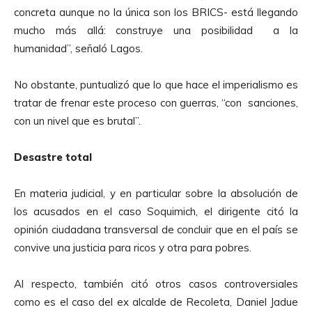
r
concreta aunque no la única son los BRICS- está llegando
o
mucho más allá: construye una posibilidad a la
d
humanidad”, señaló Lagos.
u
c
No obstante, puntualizó que lo que hace el imperialismo es
t
tratar de frenar este proceso con guerras, “con sanciones,
o
con un nivel que es brutal”.
r
d
Desastre total
e
A
En materia judicial, y en particular sobre la absolución de
u
los acusados en el caso Soquimich, el dirigente citó la
d
opinión ciudadana transversal de concluir que en el país se
i
convive una justicia para ricos y otra para pobres.
o
Al respecto, también citó otros casos controversiales
como es el caso del ex alcalde de Recoleta, Daniel Jadue