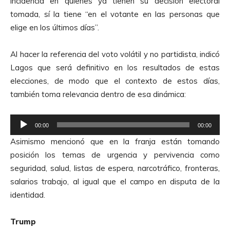
incidencia en quienes ya tienen su decisión electoral
tomada, sí la tiene “en el votante en las personas que
elige en los últimos días”.
Al hacer la referencia del voto volátil y no partidista, indicó
Lagos que será definitivo en los resultados de estas
elecciones, de modo que el contexto de estos días,
también toma relevancia dentro de esa dinámica:
R
00:00
00:00
e
Asimismo mencionó que en la franja están tomando
p
posición los temas de urgencia y pervivencia como
r
seguridad, salud, listas de espera, narcotráfico, fronteras,
o
salarios trabajo, al igual que el campo en disputa de la
d
identidad.
u
c
Trump
t