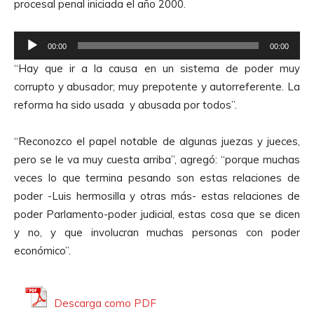
procesal penal iniciada el año 2000.
R
00:00
00:00
e
“Hay que ir a la causa en un sistema de poder muy
p
corrupto y abusador; muy prepotente y autorreferente. La
r
reforma ha sido usada y abusada por todos”.
o
d
“Reconozco el papel notable de algunas juezas y jueces,
u
pero se le va muy cuesta arriba”, agregó: “porque muchas
c
veces lo que termina pesando son estas relaciones de
t
poder -Luis hermosilla y otras más- estas relaciones de
o
poder Parlamento-poder judicial, estas cosa que se dicen
r
y no, y que involucran muchas personas con poder
d
económico”.
e
A
u
Descarga como PDF
d