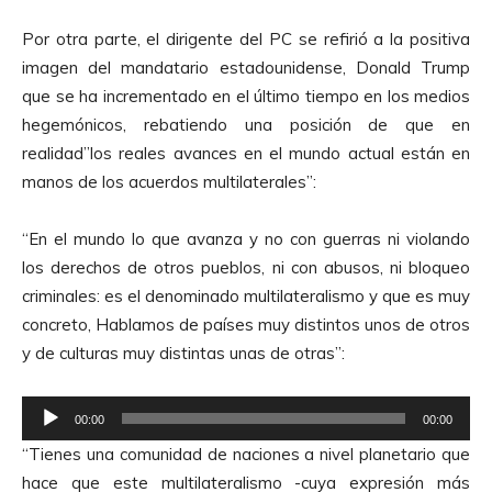
o
Por otra parte, el dirigente del PC se refirió a la positiva
r
imagen del mandatario estadounidense, Donald Trump
d
que se ha incrementado en el último tiempo en los medios
e
hegemónicos, rebatiendo una posición de que en
A
realidad”los reales avances en el mundo actual están en
u
manos de los acuerdos multilaterales”:
d
i
“En el mundo lo que avanza y no con guerras ni violando
o
los derechos de otros pueblos, ni con abusos, ni bloqueo
criminales: es el denominado multilateralismo y que es muy
concreto, Hablamos de países muy distintos unos de otros
y de culturas muy distintas unas de otras”:
R
00:00
00:00
e
“Tienes una comunidad de naciones a nivel planetario que
p
hace que este multilateralismo -cuya expresión más