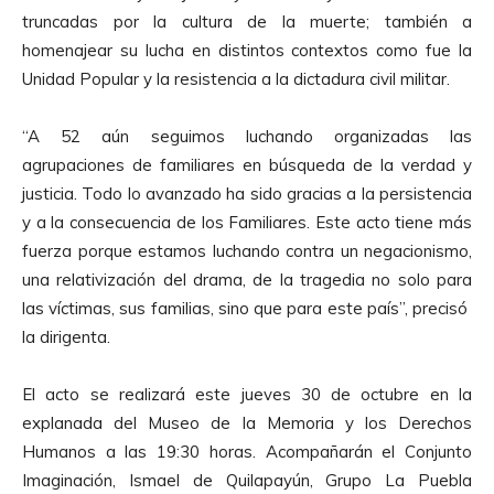
d
truncadas por la cultura de la muerte; también a
u
homenajear su lucha en distintos contextos como fue la
c
Unidad Popular y la resistencia a la dictadura civil militar.
t
o
“A 52 aún seguimos luchando organizadas las
r
agrupaciones de familiares en búsqueda de la verdad y
d
justicia. Todo lo avanzado ha sido gracias a la persistencia
e
y a la consecuencia de los Familiares. Este acto tiene más
A
fuerza porque estamos luchando contra un negacionismo,
u
una relativización del drama, de la tragedia no solo para
d
las víctimas, sus familias, sino que para este país”, precisó
i
la dirigenta.
o
El acto se realizará este jueves 30 de octubre en la
explanada del Museo de la Memoria y los Derechos
Humanos a las 19:30 horas. Acompañarán el Conjunto
Imaginación, Ismael de Quilapayún, Grupo La Puebla