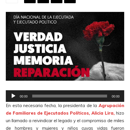
R
00:00
00:00
e
En esta necesaria fecha, la presidenta de la
Agrupación
p
de Familiares de Ejecutados Políticos, Alicia Lira,
hizo
r
un llamado a reivindicar el legado y el compromiso de miles
o
de hombres y mujeres y niños cuyas vidas fueron