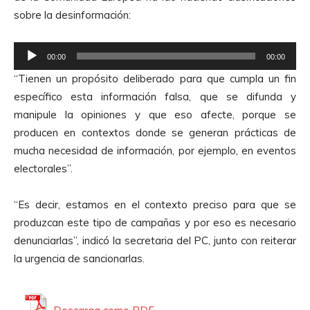
sobre la desinformación:
R
00:00
00:00
e
“Tienen un propósito deliberado para que cumpla un fin
p
específico esta información falsa, que se difunda y
r
manipule la opiniones y que eso afecte, porque se
o
producen en contextos donde se generan prácticas de
d
mucha necesidad de información, por ejemplo, en eventos
u
electorales”.
c
t
“Es decir, estamos en el contexto preciso para que se
o
produzcan este tipo de campañas y por eso es necesario
r
denunciarlas”, indicó la secretaria del PC, junto con reiterar
d
la urgencia de sancionarlas.
e
A
u