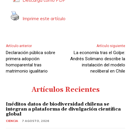
Descarga como PDF
d
i
Imprime este artículo
o
Artículo anterior
Artículo siguiente
Declaración pública sobre
La economía tras el Golpe:
primera adopción
Andrés Solimano describe la
homoparental tras
instalación del modelo
matrimonio igualitario
neoliberal en Chile
Artículos Recientes
Inéditos datos de biodiversidad chilena se
integran a plataforma de divulgación científica
global
CIENCIA
7 AGOSTO, 2026