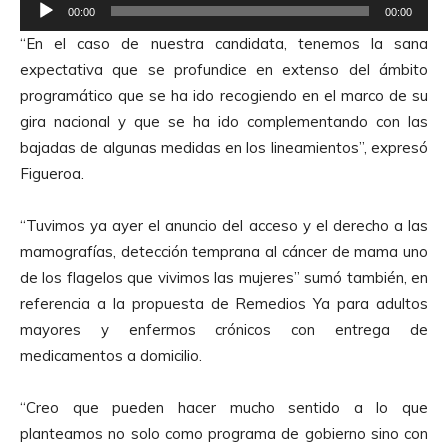
R
00:00
00:00
e
“En el caso de nuestra candidata, tenemos la sana
p
expectativa que se profundice en extenso del ámbito
r
programático que se ha ido recogiendo en el marco de su
o
gira nacional y que se ha ido complementando con las
d
bajadas de algunas medidas en los lineamientos”, expresó
u
Figueroa.
c
t
“Tuvimos ya ayer el anuncio del acceso y el derecho a las
o
mamografías, detección temprana al cáncer de mama uno
r
de los flagelos que vivimos las mujeres” sumó también, en
d
referencia a la propuesta de Remedios Ya para adultos
e
mayores y enfermos crónicos con entrega de
A
medicamentos a domicilio.
u
d
“Creo que pueden hacer mucho sentido a lo que
i
planteamos no solo como programa de gobierno sino con
o