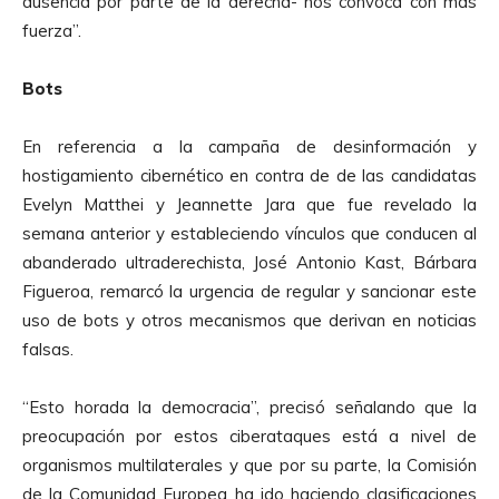
ausencia por parte de la derecha- nos convoca con más
d
o
fuerza”.
u
c
Bots
t
o
En referencia a la campaña de desinformación y
r
hostigamiento cibernético en contra de de las candidatas
d
Evelyn Matthei y Jeannette Jara que fue revelado la
e
semana anterior y estableciendo vínculos que conducen al
A
abanderado ultraderechista, José Antonio Kast, Bárbara
u
Figueroa, remarcó la urgencia de regular y sancionar este
d
uso de bots y otros mecanismos que derivan en noticias
i
falsas.
o
“Esto horada la democracia”, precisó señalando que la
preocupación por estos ciberataques está a nivel de
organismos multilaterales y que por su parte, la Comisión
de la Comunidad Europea ha ido haciendo clasificaciones