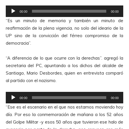
R
00:00
00:00
e
“Es un minuto de memoria y también un minuto de
p
reafirmación de la plena vigencia, no solo del ideario de la
r
UP sino de la convicción del férreo compromiso de la
o
democracia”.
d
u
“A diferencia de lo que ocurre con la derechas”. agregó la
c
secretaria del PC, apuntando a los dichos del alcalde de
t
Santiago, Mario Desbordes, quien en entrevista comparó
o
al partido con el nazismo.
r
d
R
e
00:00
00:00
e
A
“Ese es el escenario en el que nos estamos moviendo hoy
p
u
día. Por eso la conmemoración de mañana a los 52 años
r
d
del Golpe Militar -y esos 50 años que tuvieron ese halo de
o
i