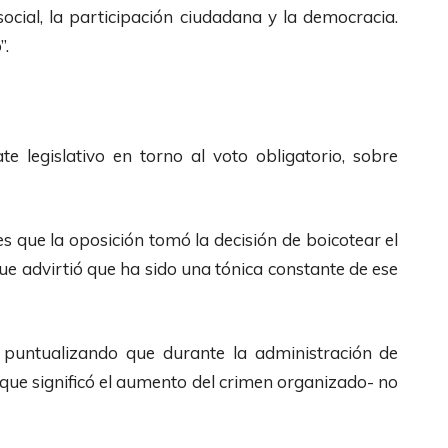
i
social, la participación ciudadana y la democracia.
l
”.
i
z
a
l
e legislativo en torno al voto obligatorio, sobre
a
s
t
s que la oposición tomó la decisión de boicotear el
e
que advirtió que ha sido una tónica constante de ese
c
l
 puntualizando que durante la administración de
a
 que significó el aumento del crimen organizado- no
s
d
e