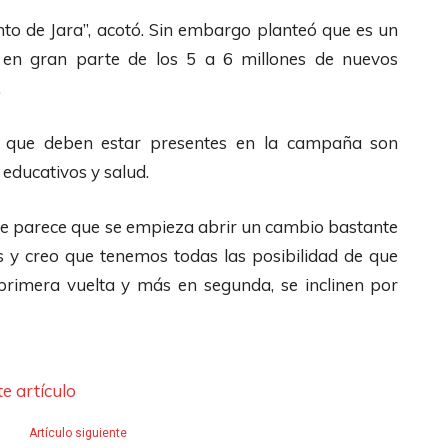
s
b
nto de Jara”, acotó. Sin embargo planteó que es un
d
a
 en gran parte de los 5 a 6 millones de nuevos
e
j
.
F
o
l
p
os que deben estar presentes en la campaña son
e
a
 educativos y salud.
c
r
h
a
Me parece que se empieza abrir un cambio bastante
a
a
s y creo que tenemos todas las posibilidad de que
s
u
primera vuelta y más en segunda, se inclinen por
A
m
r
e
r
n
i
t
e artículo
b
a
Artículo siguiente
a
r