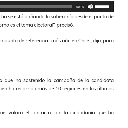
U
F
00:00
t
l
echa se está dañando la soberanía desde el punto de
i
e
mo es el tema electoral”, precisó.
l
c
i
h
 punto de referencia -más aún en Chile-, dijo, para
z
a
a
s
l
A
a
r
s
bajo que ha sostenido la campaña de la candidata
r
t
uien ha recorrido más de 10 regiones en las últimas
i
e
b
c
a
ue, valoró el contacto con la ciudadanía que ha
l
/
a
A