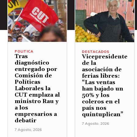
POLITICA
DESTACADOS
Tras
Vicepresidente
diagnóstico
de la
entregado por
asociación de
Comisión de
ferias libres:
Políticas
“Las ventas
Laborales la
han bajado un
CUT emplaza al
50% y los
ministro Rau y
coleros en el
a los
país nos
empresarios a
quintuplican”
debatir
7 Agosto, 2026
7 Agosto, 2026