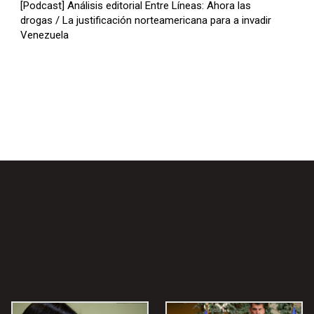
[Podcast] Análisis editorial Entre Líneas: Ahora las
/
o
drogas / La justificación norteamericana para a invadir
A
Venezuela
d
b
i
a
s
j
m
o
i
p
n
a
u
r
i
a
r
a
e
u
l
m
v
e
o
n
l