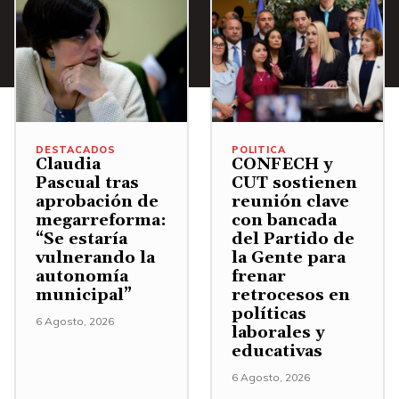
t
u
a
m
r
e
o
n
d
.
i
DESTACADOS
POLITICA
s
Claudia
CONFECH y
Pascual tras
CUT sostienen
m
aprobación de
reunión clave
i
megarreforma:
con bancada
“Se estaría
del Partido de
n
vulnerando la
la Gente para
u
autonomía
frenar
i
municipal”
retrocesos en
políticas
r
6 Agosto, 2026
laborales y
e
educativas
l
6 Agosto, 2026
v