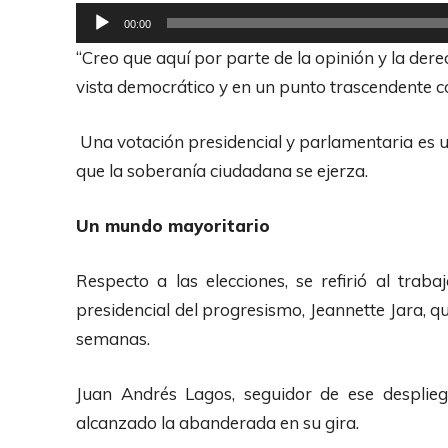
R
00:00
e
“Creo que aquí por parte de la opinión y la der
p
vista democrático y en un punto trascendente co
r
o
Una votación presidencial y parlamentaria es un
d
que la soberanía ciudadana se ejerza.
u
c
Un mundo mayoritario
t
o
Respecto a las elecciones, se refirió al tra
r
presidencial del progresismo, Jeannette Jara, q
d
semanas.
e
A
Juan Andrés Lagos, seguidor de ese desplieg
u
alcanzado la abanderada en su gira.