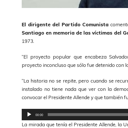
El dirigente del Partido Comunista
comen
Santiago en memoria de las víctimas del G
1973.
“El proyecto popular que encabeza Salvador
proyecto inconcluso que sólo fue detenido con l
“La historia no se repite, pero cuando se recu
instalado no tiene nada que ver con la democ
convocar el Presidente Allende y que también f
R
00:00
e
La mirada que tenía el Presidente Allende, la 