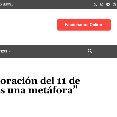
IO SERVEL
TROS
ración del 11 de
es una metáfora”