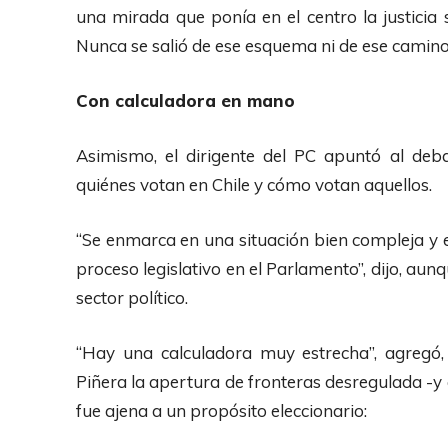
p
una mirada que ponía en el centro la justicia 
r
Nunca se salió de ese esquema ni de ese camino
o
d
Con calculadora en mano
u
c
Asimismo, el dirigente del PC apuntó al debat
t
quiénes votan en Chile y cómo votan aquellos.
o
r
“Se enmarca en una situación bien compleja y e
d
proceso legislativo en el Parlamento”, dijo, aun
e
sector político.
A
u
“Hay una calculadora muy estrecha”, agregó,
d
Piñera la apertura de fronteras desregulada -y
i
fue ajena a un propósito eleccionario:
o