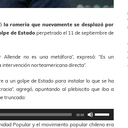
tó
la romería que nuevamente se desplazó por
olpe de Estado
perpetrado el 11 de septiembre de
 Allende no es una metáfora”, expresó: “Es un
a intervención norteamericana directa”.
rre a un golpe de Estado para instalar lo que se ha
racia”, agregó, apuntando al plebiscito que iba a
ue truncado:
U
00:00
t
Unidad Popular y el movimiento popular chileno era