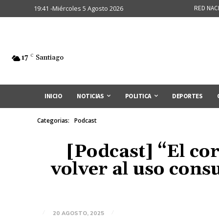
19:41 -Miércoles 5 Agosto 2026
RED NAC
17
C
Santiago
INICIO
NOTICIAS
POLITICA
DEPORTES
Categorias:
Podcast
[Podcast] “El cor
volver al uso con
20 AGOSTO, 2025