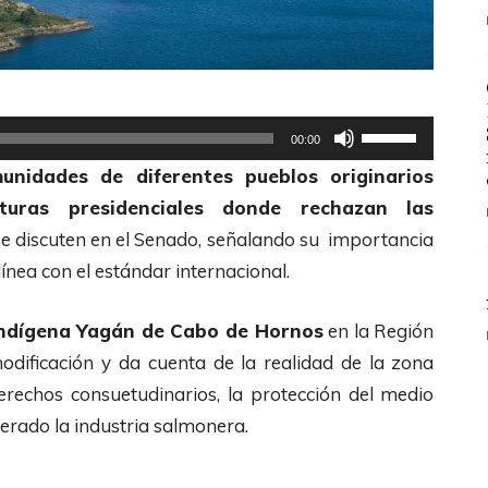
U
00:00
t
unidades de diferentes pueblos originarios
i
uras presidenciales donde rechazan las
l
e discuten en el Senado, señalando su importancia
i
ínea con el estándar internacional.
z
a
Indígena Yagán de Cabo de Hornos
en la Región
l
odificación y da cuenta de la realidad de la zona
a
derechos consuetudinarios, la protección del medio
s
erado la industria salmonera.
t
e