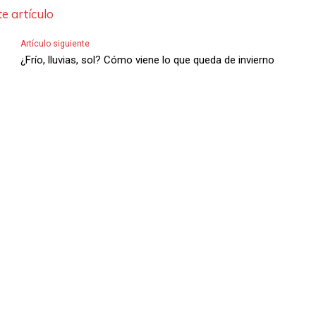
e artículo
c
l
Artículo siguiente
a
¿Frío, lluvias, sol? Cómo viene lo que queda de invierno
s
d
e
F
l
e
c
h
a
s
A
r