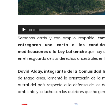
R
00:00
e
Semanas atrás y con amplio respaldo,
com
p
entregaron una carta a las candidat
r
modificaciones a la Ley Lafkenche
que hoy s
o
en el resguardo de sus derechos ancestrales en l
d
u
David Alday, integrante de la Comunidad 
c
de Magallanes, lamentó la orientación de la m
t
autral del país respecto a la defensa de los 
o
ambiente y la lucha con los quiebres que ha gen
r
d