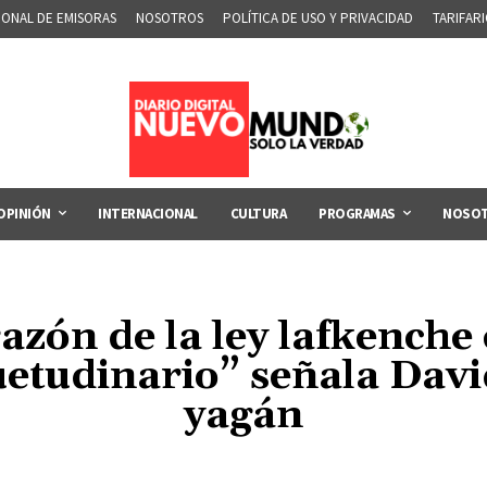
IONAL DE EMISORAS
NOSOTROS
POLÍTICA DE USO Y PRIVACIDAD
TARIFAR
OPINIÓN
INTERNACIONAL
CULTURA
PROGRAMAS
NOSO
azón de la ley lafkenche 
suetudinario” señala Dav
yagán