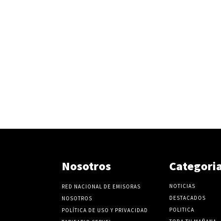
r
e
l
v
o
l
u
m
e
n
.
Nosotros
Categori
NOTICIAS
RED NACIONAL DE EMISORAS
DESTACADOS
NOSOTROS
POLITICA
POLÍTICA DE USO Y PRIVACIDAD