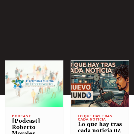
r
i
b
a
/
A
b
a
j
o
p
a
r
a
PODCAST
LO QUE HAY TRAS
CADA NOTICIA
[Podcast]
a
Lo que hay tras
Roberto
cada noticia 04
u
Morales