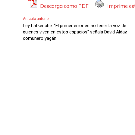
Descarga como PDF
Imprime est
e
A
Artículo anterior
u
Ley Lafkenche: “El primer error es no tener la voz de
d
quienes viven en estos espacios” señala David Alday,
comunero yagán
i
o