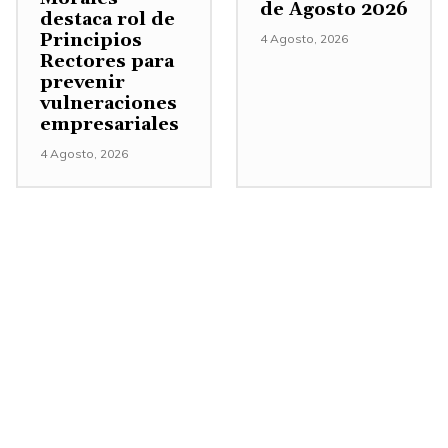
de Agosto 2026
destaca rol de
m
Principios
4 Agosto, 2026
e
Rectores para
prevenir
n
vulneraciones
t
empresariales
a
4 Agosto, 2026
r
o
d
i
s
m
i
n
u
i