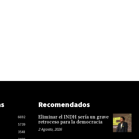
as
Recomendados
Eliminar el INDH sería un grave
6692
retroceso para la democracia
5739
2 Agosto, 2026
3548