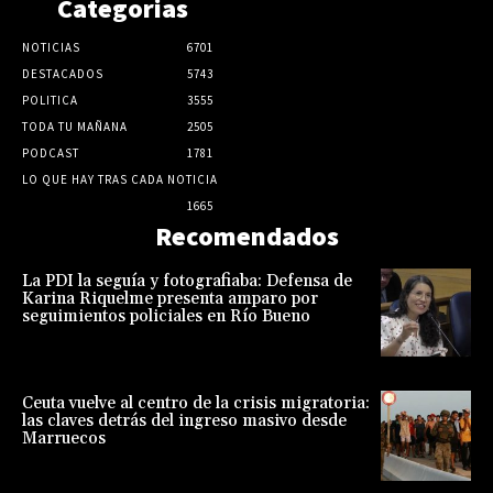
Categorias
NOTICIAS
6701
DESTACADOS
5743
POLITICA
3555
TODA TU MAÑANA
2505
PODCAST
1781
LO QUE HAY TRAS CADA NOTICIA
1665
Recomendados
La PDI la seguía y fotografiaba: Defensa de
Karina Riquelme presenta amparo por
seguimientos policiales en Río Bueno
Ceuta vuelve al centro de la crisis migratoria:
las claves detrás del ingreso masivo desde
Marruecos