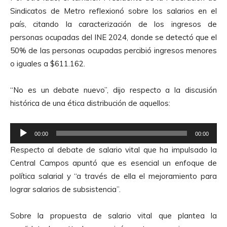
r
Sindicatos de Metro reflexionó sobre los salarios en el
d
país, citando la caracterización de los ingresos de
e
personas ocupadas del INE 2024, donde se detectó que el
A
50% de las personas ocupadas percibió ingresos menores
u
o iguales a $611.162.
d
i
“No es un debate nuevo”, dijo respecto a la discusión
o
histórica de una ética distribución de aquellos:
R
00:00
00:00
e
Respecto al debate de salario vital que ha impulsado la
p
Central Campos apuntó que es esencial un enfoque de
r
política salarial y “a través de ella el mejoramiento para
o
lograr salarios de subsistencia”.
d
u
Sobre la propuesta de salario vital que plantea la
c