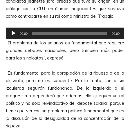
candidata Jeanette Jara, precisó que tuvo su origen en un
t
diálogo con la CUT en últimas negociantes que sostuvo
o
como contraparte en su rol como ministra del Trabajo:
r
d
R
e
00:00
00:00
e
A
“El problema de los salarios es fundamental que requiere
p
u
grandes debates nacionales, pero también más poder
r
d
para los sindicatos”, expresó.
o
i
d
o
“Es fundamental para la apropiación de la riqueza o de la
u
plusvalía, pero no es suficiente. Por lo tanto, con o sin
c
izquierda seguirán funcionando. De la izquierda o el
t
progresismo dependerá que además ellos jueguen un rol
o
político y no solo reivindicativo del debate salarial, porque
r
tiene que ver con un problema político fundamental que es
d
la discusión de la desigualdad de la concentración de la
e
riqueza”.
A