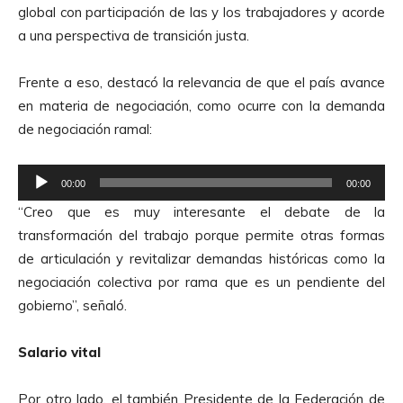
global con participación de las y los trabajadores y acorde
u
a una perspectiva de transición justa.
c
t
Frente a eso, destacó la relevancia de que el país avance
o
en materia de negociación, como ocurre con la demanda
r
de negociación ramal:
d
e
R
A
00:00
00:00
e
u
“Creo que es muy interesante el debate de la
p
d
transformación del trabajo porque permite otras formas
r
i
de articulación y revitalizar demandas históricas como la
o
o
negociación colectiva por rama que es un pendiente del
d
gobierno”, señaló.
u
c
Salario vital
t
o
Por otro lado, el también Presidente de la Federación de