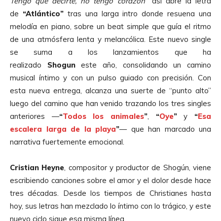
Tengo que decirte, no tengo corazón”
así abre la letra
de
“Atlántico”
tras una larga intro donde resuena una
melodía en piano, sobre un beat simple que guía el ritmo
de una atmósfera lenta y melancólica. Este nuevo single
se suma a los lanzamientos que ha
realizado
Shogun
este año, consolidando un camino
musical íntimo y con un pulso guiado con precisión. Con
esta nueva entrega, alcanza una suerte de “punto alto”
luego del camino que han venido trazando los tres singles
anteriores —
“
Todos los animales
”
,
“
Oye
”
y
“
Esa
escalera larga de la playa
”
— que han marcado una
narrativa fuertemente emocional.
Cristian Heyne
, compositor y productor de Shogún, viene
escribiendo canciones sobre el amor y el dolor desde hace
tres décadas. Desde los tiempos de Christianes hasta
hoy, sus letras han mezclado lo íntimo con lo trágico, y este
nuevo ciclo sigue esa misma línea.