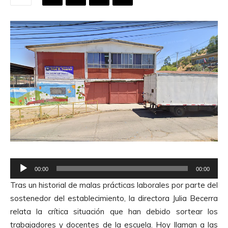
R
00:00
00:00
e
Tras un historial de malas prácticas laborales por parte del
p
sostenedor del establecimiento, la directora Julia Becerra
r
relata la crítica situación que han debido sortear los
o
trabajadores y docentes de la escuela. Hoy llaman a las