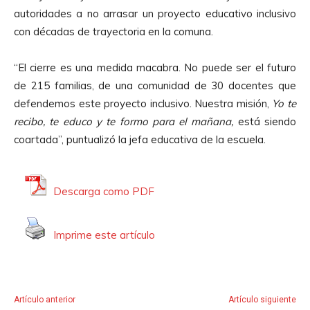
d
autoridades a no arrasar un proyecto educativo inclusivo
u
con décadas de trayectoria en la comuna.
c
t
“El cierre es una medida macabra. No puede ser el futuro
o
de 215 familias, de una comunidad de 30 docentes que
r
defendemos este proyecto inclusivo. Nuestra misión,
Yo te
d
recibo, te educo y te formo para el mañana,
está siendo
e
coartada”, puntualizó la jefa educativa de la escuela.
A
u
d
Descarga como PDF
i
o
Imprime este artículo
Artículo anterior
Artículo siguiente