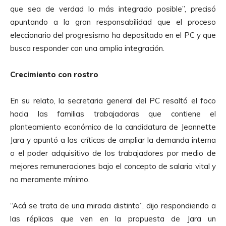
r
que sea de verdad lo más integrado posible”, precisó
o
apuntando a la gran responsabilidad que el proceso
d
eleccionario del progresismo ha depositado en el PC y que
u
busca responder con una amplia integración.
c
t
Crecimiento con rostro
o
r
En su relato, la secretaria general del PC resaltó el foco
d
hacia las familias trabajadoras que contiene el
e
planteamiento económico de la candidatura de Jeannette
A
Jara y apuntó a las críticas de ampliar la demanda interna
u
o el poder adquisitivo de los trabajadores por medio de
d
mejores remuneraciones bajo el concepto de salario vital y
i
no meramente mínimo.
o
“Acá se trata de una mirada distinta”, dijo respondiendo a
las réplicas que ven en la propuesta de Jara un