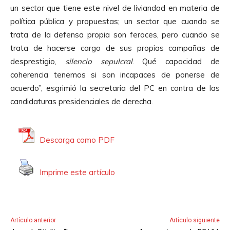
p
r
un sector que tiene este nivel de liviandad en materia de
r
d
política pública y propuestas; un sector que cuando se
o
e
trata de la defensa propia son feroces, pero cuando se
d
A
trata de hacerse cargo de sus propias campañas de
u
u
desprestigio,
silencio sepulcral
. Qué capacidad de
c
d
coherencia tenemos si son incapaces de ponerse de
t
i
acuerdo”, esgrimió la secretaria del PC en contra de las
o
o
candidaturas presidenciales de derecha.
r
d
e
Descarga como PDF
A
u
Imprime este artículo
d
i
o
Artículo anterior
Artículo siguiente