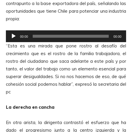
contrapunto a la base exportadora del país, señalando las
oportunidades que tiene Chile para potenciar una industria
propia:
R
00:00
00:00
e
“Esta es una mirada que pone rostro al desafío del
p
crecimiento que es el rostro de la familia trabajadora, el
r
rostro del ciudadano que saca adelante a este país y por
o
tanto, el valor del trabajo como un elemento esencial para
d
superar desigualdades. Si no nos hacemos de eso, de qué
u
cohesión social podemos hablar”, expresó la secretaria del
c
pc
t
o
La derecha en cancha
r
d
En otra arista, la dirigenta contrastó el esfuerzo que ha
e
dado el progresismo junto a la centro izquierda y la