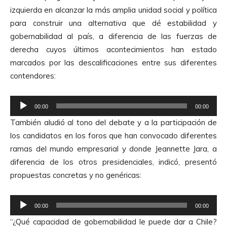
A
izquierda en alcanzar la más amplia unidad social y política
u
para construir una alternativa que dé estabilidad y
d
gobernabilidad al país, a diferencia de las fuerzas de
i
derecha cuyos últimos acontecimientos han estado
o
marcados por las descalificaciones entre sus diferentes
contendores:
R
00:00
00:00
e
También aludió al tono del debate y a la participación de
p
los candidatos en los foros que han convocado diferentes
r
ramas del mundo empresarial y donde Jeannette Jara, a
o
diferencia de los otros presidenciales, indicó, presentó
d
propuestas concretas y no genéricas:
u
c
R
t
00:00
00:00
e
o
“¿Qué capacidad de gobernabilidad le puede dar a Chile?