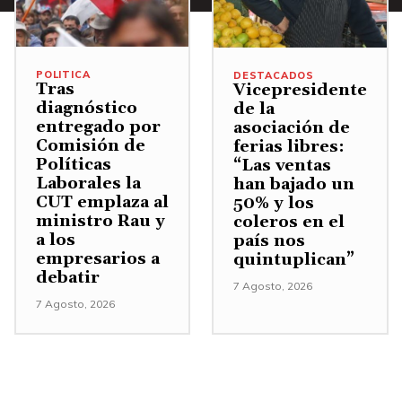
POLITICA
DESTACADOS
Tras
Vicepresidente
diagnóstico
de la
entregado por
asociación de
Comisión de
ferias libres:
Políticas
“Las ventas
Laborales la
han bajado un
CUT emplaza al
50% y los
ministro Rau y
coleros en el
a los
país nos
empresarios a
quintuplican”
debatir
7 Agosto, 2026
7 Agosto, 2026