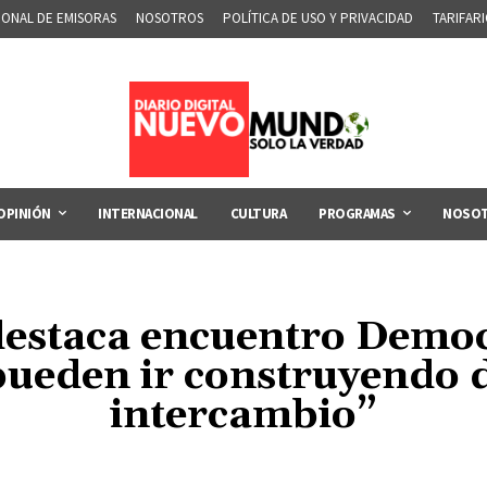
IONAL DE EMISORAS
NOSOTROS
POLÍTICA DE USO Y PRIVACIDAD
TARIFAR
OPINIÓN
INTERNACIONAL
CULTURA
PROGRAMAS
NOSO
estaca encuentro Democ
ueden ir construyendo d
intercambio”