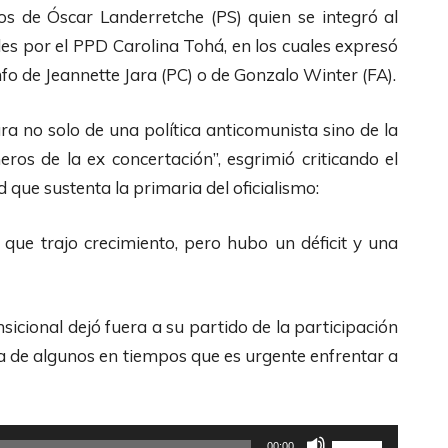
z
chos de Óscar Landerretche (PS) quien se integró al
a
les por el PPD Carolina Tohá, en los cuales expresó
l
fo de Jeannette Jara (PC) o de Gonzalo Winter (FA).
a
s
a no solo de una política anticomunista sino de la
t
os de la ex concertación”, esgrimió criticando el
e
 que sustenta la primaria del oficialismo:
c
l
 que trajo crecimiento, pero hubo un déficit y una
a
s
sicional dejó fuera a su partido de la participación
d
a de algunos en tiempos que es urgente enfrentar a
e
F
l
U
e
00:00