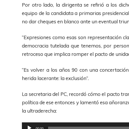
d
Por otro lado, la dirigenta se refirió a los di
u
equipo de la candidata a primarias presidencia
c
no dar cheques en blanco ante un eventual triun
t
o
“Expresiones como esas son representación clar
r
democracia tutelada que tenemos, por personer
d
retroceso que implica romper el pacto de unidad
e
A
“Es volver a los años 90 con una concertación
u
herida lacerante: la exclusión”.
d
i
La secretaria del PC, recordó cómo el pacto tran
o
política de ese entonces y lamentó esa añoranz
la ultraderecha:
R
00:00