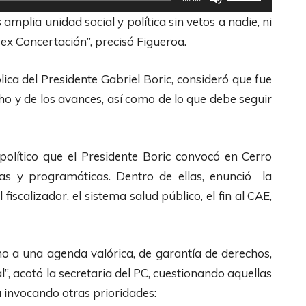
t
c
plia unidad social y política sin vetos a nadie, ni
i
h
 ex Concertación”, precisó Figueroa.
l
a
i
s
lica del Presidente Gabriel Boric, consideró que fue
z
A
o y de los avances, así como de lo que debe seguir
a
r
l
r
a
i
 político que el Presidente Boric convocó en Cerro
s
b
tivas y programáticas. Dentro de ellas, enunció la
t
a
fiscalizador, el sistema salud público, el fin al CAE,
e
/
c
A
l
o a una agenda valórica, de garantía de derechos,
b
a
l”, acotó la secretaria del PC, cuestionando aquellas
a
s
invocando otras prioridades:
j