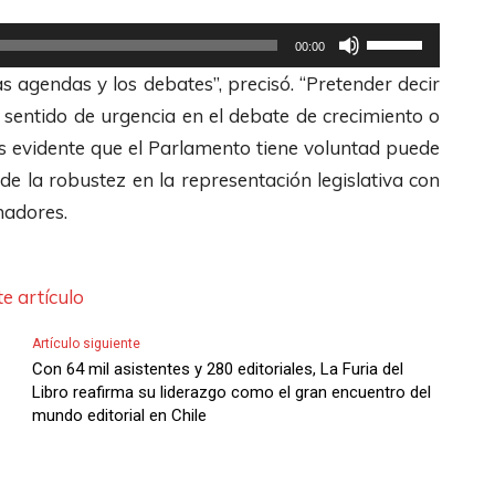
d
o
U
e
p
00:00
t
F
a
 agendas y los debates”, precisó. “Pretender decir
i
l
r
 sentido de urgencia en el debate de crecimiento o
l
e
a
Es evidente que el Parlamento tiene voluntad puede
i
c
a
de la robustez en la representación legislativa con
z
h
u
nadores.
a
a
m
l
s
e
a
e artículo
A
n
s
r
t
Artículo siguiente
t
r
a
Con 64 mil asistentes y 280 editoriales, La Furia del
e
i
Libro reafirma su liderazgo como el gran encuentro del
r
mundo editorial en Chile
c
b
o
l
a
d
a
/
i