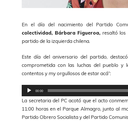
En el día del nacimiento del Partido Com
colectividad, Bárbara Figueroa,
resaltó los
partido de la izquierda chilena.
Este día del aniversario del partido, destac
comprometida con las luchas del pueblo y l
contentos y my orgullosos de estar acá”:
R
00:00
e
La secretaria del PC acotó que el acto conmem
p
11:00 horas en el Parque Almagro, junto al m
r
Partido Obrero Socialista y del Partido Comunis
o