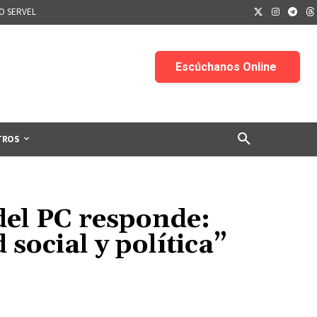
IO SERVEL
TROS
del PC responde:
ocial y política”