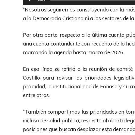
e
“Nosotros seguiremos construyendo con la más am
p
a la Democracia Cristiana ni a los sectores de la
r
o
Por otra parte, respecto a la última cuenta púb
d
una cuenta contundente con recuento de lo hech
u
marcando la agenda hasta marzo de 2026.
c
t
En esa línea se refirió a la reunión de comité
o
Castillo para revisar las prioridades legisla
r
probidad, la institucionalidad de Fonasa y su rol 
d
entre otros.
e
A
“También compartimos las prioridades en torn
u
incluso de salud pública, respecto al aborto lega
d
posiciones que buscan desplazar esta demanda 