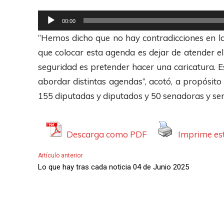
i
R
o
00:00
e
“Hemos dicho que no hay contradicciones en las
p
que colocar esta agenda es dejar de atender el
r
seguridad es pretender hacer una caricatura. 
o
abordar distintas agendas”, acotó, a propósito 
d
155 diputadas y diputados y 50 senadoras y se
u
c
t
Descarga como PDF
Imprime est
o
Artículo anterior
r
Lo que hay tras cada noticia 04 de Junio 2025
d
e
A
u