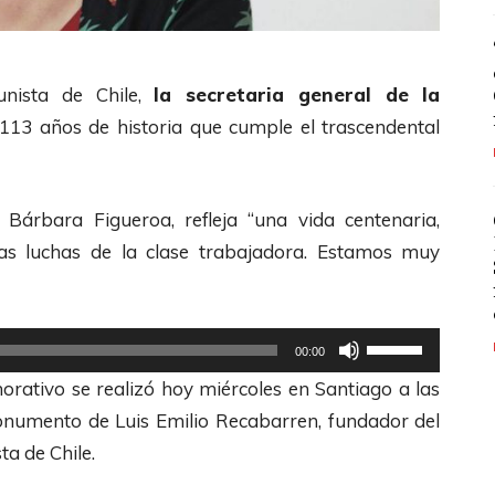
unista de Chile,
la secretaria general de la
 113 años de historia que cumple el trascendental
ó Bárbara Figueroa, refleja “una vida centenaria,
as luchas de la clase trabajadora. Estamos muy
U
00:00
t
orativo se realizó hoy miércoles en Santiago a las
i
onumento de Luis Emilio Recabarren, fundador del
l
ta de Chile.
i