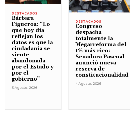
a
a
n
/
r
.
DESTACADOS
Bárbara
A
o
DESTACADOS
Figueroa: “Lo
Congreso
b
d
que hoy día
despacha
reflejan los
a
i
totalmente la
datos es que la
Megarreforma del
j
s
ciudadanía se
1% más rico:
o
m
siente
Senadora Pascual
abandonada
p
i
anunció nueva
por el Estado y
reserva de
a
n
por el
constitucionalidad
r
u
gobierno”
4 Agosto, 2026
a
i
5 Agosto, 2026
a
r
u
e
m
l
e
v
n
o