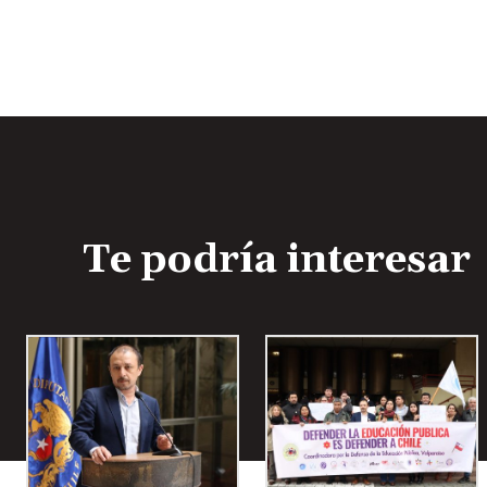
d
i
o
Te podría interesar