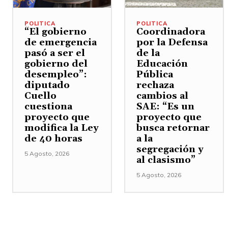
POLITICA
POLITICA
“El gobierno
Coordinadora
de emergencia
por la Defensa
pasó a ser el
de la
gobierno del
Educación
desempleo”:
Pública
diputado
rechaza
Cuello
cambios al
cuestiona
SAE: “Es un
proyecto que
proyecto que
modifica la Ley
busca retornar
de 40 horas
a la
segregación y
5 Agosto, 2026
al clasismo”
5 Agosto, 2026