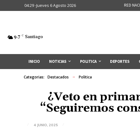
04:29 -Jueves 6 Agosto 2026
RED NAC
9.7
C
Santiago
INICIO
NOTICIAS
POLITICA
DEPORTES
Categorias:
Destacados
Politica
¿Veto en primar
“Seguiremos cons
4 JUNIO, 2025