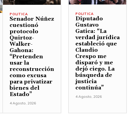
POLITICA
POLITICA
Diputado
Senador Núñez
Gustavo
cuestionó
Gatica: “La
protocolo
verdad jurídica
Quirtoz-
estableció que
Walker-
Claudio
Gahona:
Crespo me
“Pretenden
disparó y me
usar la
dejó ciego. La
reconstrucción
búsqueda de
como excusa
justicia
para privatizar
continúa”
bienes del
Estado”
4 Agosto, 2026
4 Agosto, 2026