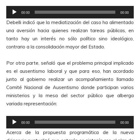
r
R
d
00:00
00:00
e
e
Debelli indicó que la mediatización del caso ha alimentado
p
A
una aversión hacia quienes realizan tareas públicas, en
r
u
tanto hay un interés no sólo político sino ideológico,
o
d
contrario a la consolidación mayor del Estado.
d
i
u
o
Por otra parte, señaló que el problema principal implicado
c
es el ausentismo laboral y que para eso, han acordado
t
junto al gobierno realizar un acompañamiento llamado
o
Comité Nacional de Ausentismo donde participan varios
r
ministerios y la mesa del sector público que alberga
d
variada representación:
e
A
R
u
00:00
00:00
e
d
Acerca de la propuesta programática de la nueva
p
i