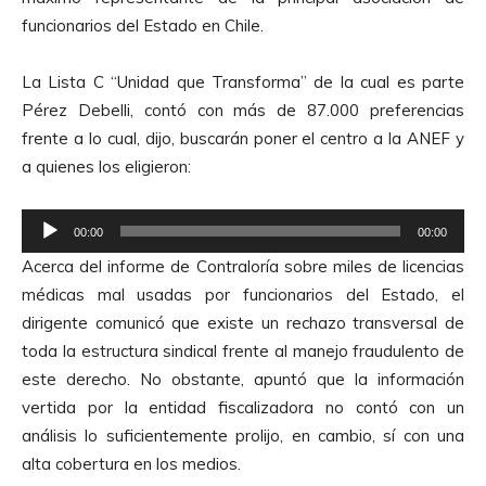
funcionarios del Estado en Chile.
La Lista C “Unidad que Transforma” de la cual es parte
Pérez Debelli, contó con más de 87.000 preferencias
frente a lo cual, dijo, buscarán poner el centro a la ANEF y
a quienes los eligieron:
R
00:00
00:00
e
Acerca del informe de Contraloría sobre miles de licencias
p
médicas mal usadas por funcionarios del Estado, el
r
dirigente comunicó que existe un rechazo transversal de
o
toda la estructura sindical frente al manejo fraudulento de
d
este derecho. No obstante, apuntó que la información
u
vertida por la entidad fiscalizadora no contó con un
c
análisis lo suficientemente prolijo, en cambio, sí con una
t
alta cobertura en los medios.
o