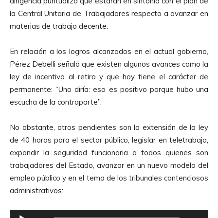
dirigencia puntualizó que estarán en sintonía con el plan de
r
o
la Central Unitaria de Trabajadores respecto a avanzar en
o
materias de trabajo decente.
d
u
En relación a los logros alcanzados en el actual gobierno,
c
Pérez Debelli señaló que existen algunos avances como la
t
ley de incentivo al retiro y que hoy tiene el carácter de
o
permanente: “Uno diría: eso es positivo porque hubo una
r
escucha de la contraparte”.
d
e
No obstante, otros pendientes son la extensión de la ley
A
de 40 horas para el sector público, legislar en teletrabajo,
u
expandir la seguridad funcionaria a todos quienes son
d
trabajadores del Estado, avanzar en un nuevo modelo del
i
empleo público y en el tema de los tribunales contenciosos
o
administrativos:
R