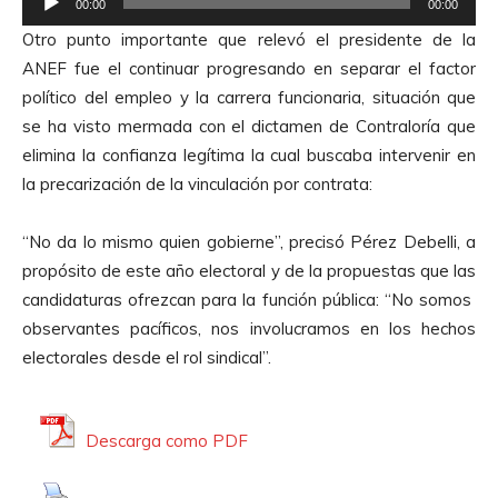
00:00
00:00
e
Otro punto importante que relevó el presidente de la
p
ANEF fue el continuar progresando en separar el factor
r
político del empleo y la carrera funcionaria, situación que
o
se ha visto mermada con el dictamen de Contraloría que
d
elimina la confianza legítima la cual buscaba intervenir en
u
la precarización de la vinculación por contrata:
c
t
“No da lo mismo quien gobierne”, precisó Pérez Debelli, a
o
propósito de este año electoral y de la propuestas que las
r
candidaturas ofrezcan para la función pública: “No somos
d
observantes pacíficos, nos involucramos en los hechos
e
electorales desde el rol sindical”.
A
u
d
Descarga como PDF
i
o