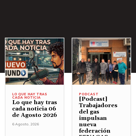
i
b
a
/
A
b
a
j
o
p
a
LO QUE HAY TRAS
PODCAST
r
CADA NOTICIA
[Podcast]
Lo que hay tras
Trabajadores
a
cada noticia 06
del gas
a
de Agosto 2026
impulsan
u
nueva
6 Agosto, 2026
federación
m