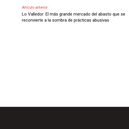
A
Artículo anterior
u
Lo Valledor: El más grande mercado del abasto que se
d
reconvierte a la sombra de prácticas abusivas
i
o