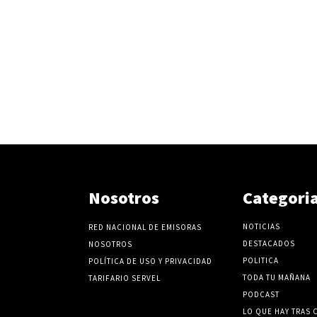
e
l
v
o
l
u
m
e
n
.
Nosotros
Categori
NOTICIAS
RED NACIONAL DE EMISORAS
DESTACADOS
NOSOTROS
POLITICA
POLÍTICA DE USO Y PRIVACIDAD
TODA TU MAÑANA
TARIFARIO SERVEL
PODCAST
LO QUE HAY TRAS 