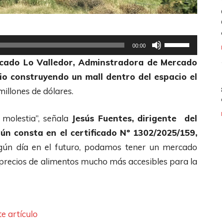
U
00:00
t
rcado Lo Valledor, Adminstradora de Mercado
i
io construyendo un mall dentro del espacio el
l
illones de dólares.
i
z
 molestia”, señala
Jesús Fuentes,
dirigente del
a
gún consta en el certificado Nº 1302/2025/159
,
l
lgún día en el futuro, podamos tener un mercado
a
recios de alimentos mucho más accesibles para la
s
t
e
e artículo
c