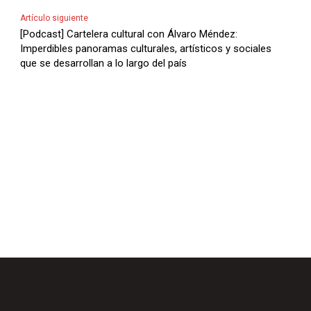
l
Artículo siguiente
a
[Podcast] Cartelera cultural con Álvaro Méndez:
Imperdibles panoramas culturales, artísticos y sociales
s
que se desarrollan a lo largo del país
d
e
F
l
e
c
h
a
s
A
r
r