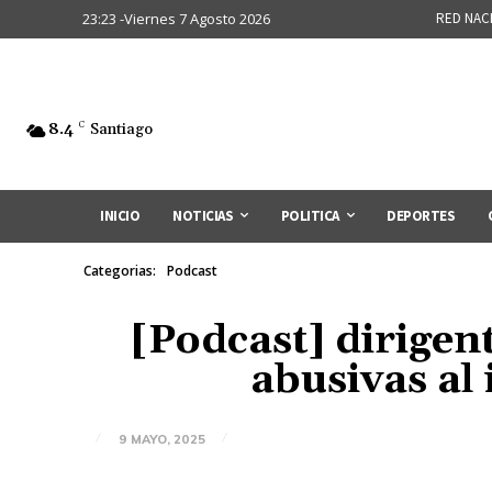
23:23 -Viernes 7 Agosto 2026
RED NAC
8.4
C
Santiago
INICIO
NOTICIAS
POLITICA
DEPORTES
Categorias:
Podcast
[Podcast] dirigen
abusivas al
9 MAYO, 2025