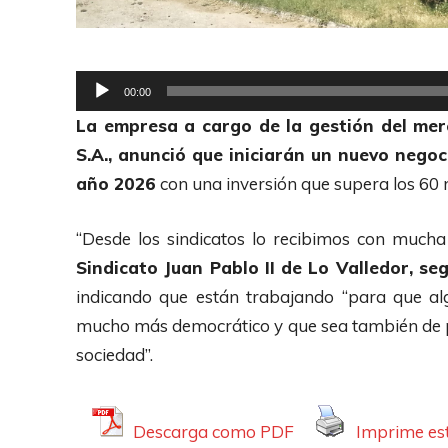
R
00:00
e
La empresa a cargo de la gestión del me
p
S.A., anunció que iniciarán un nuevo negoc
r
año 2026
con una inversión que supera los 60 m
o
d
“Desde los sindicatos lo recibimos con mucha
u
Sindicato Juan Pablo II de Lo Valledor, se
c
indicando que están trabajando “para que a
t
mucho más democrático y que sea también de p
o
sociedad”.
r
d
Descarga como PDF
Imprime est
e