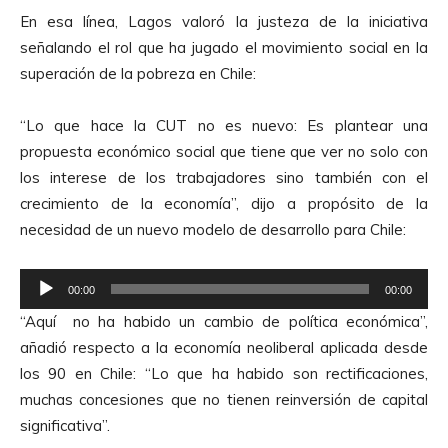
En esa línea, Lagos valoró la justeza de la iniciativa
señalando el rol que ha jugado el movimiento social en la
superación de la pobreza en Chile:
“Lo que hace la CUT no es nuevo: Es plantear una
propuesta económico social que tiene que ver no solo con
los interese de los trabajadores sino también con el
crecimiento de la economía”, dijo a propósito de la
necesidad de un nuevo modelo de desarrollo para Chile:
R
00:00
00:00
e
“Aquí no ha habido un cambio de política económica”,
p
añadió respecto a la economía neoliberal aplicada desde
r
los 90 en Chile: “Lo que ha habido son rectificaciones,
o
muchas concesiones que no tienen reinversión de capital
d
significativa”.
u