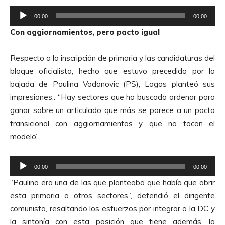
R
00:00
00:00
e
Con aggiornamientos, pero pacto igual
p
r
Respecto a la inscripción de primaria y las candidaturas del
o
bloque oficialista, hecho que estuvo precedido por la
d
bajada de Paulina Vodanovic (PS), Lagos planteó sus
u
impresiones
::
“Hay sectores que ha buscado ordenar para
c
ganar sobre un articulado que más se parece a un pacto
t
transicional con aggiornamientos y que no tocan el
o
modelo”.
r
d
R
e
00:00
00:00
e
A
“Paulina era una de las que planteaba que había que abrir
p
u
esta primaria a otros sectores”, defendió el dirigente
r
d
comunista, resaltando los esfuerzos por integrar a la DC y
o
i
la sintonía con esta posición que tiene además, la