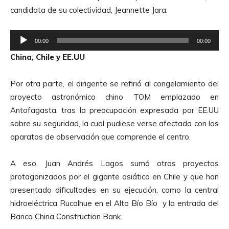
d
o
candidata de su colectividad, Jeannette Jara:
u
c
R
t
00:00
00:00
e
o
China, Chile y EE.UU
p
r
r
d
Por otra parte, el dirigente se refirió al congelamiento del
o
e
proyecto astronómico chino TOM emplazado en
d
A
Antofagasta, tras la preocupación expresada por EE.UU
u
u
sobre su seguridad, la cual pudiese verse afectada con los
c
d
aparatos de observación que comprende el centro.
t
i
o
o
A eso, Juan Andrés Lagos sumó otros proyectos
r
protagonizados por el gigante asiático en Chile y que han
d
presentado dificultades en su ejecución, como la central
e
hidroeléctrica Rucalhue en el Alto Bío Bío y la entrada del
A
Banco China Construction Bank.
u