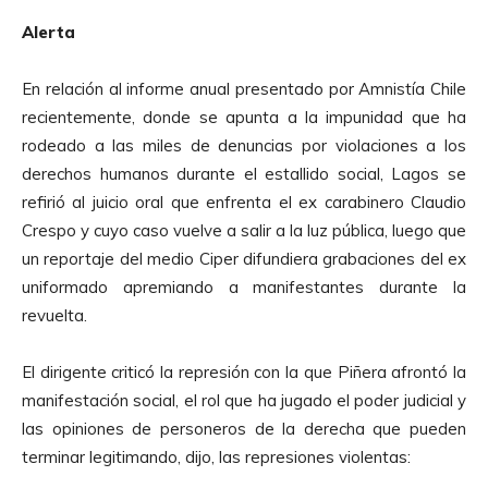
c
Alerta
t
o
En relación al informe anual presentado por Amnistía Chile
r
recientemente, donde se apunta a la impunidad que ha
d
rodeado a las miles de denuncias por violaciones a los
e
derechos humanos durante el estallido social, Lagos se
A
refirió al juicio oral que enfrenta el ex carabinero Claudio
u
Crespo y cuyo caso vuelve a salir a la luz pública, luego que
d
un reportaje del medio Ciper difundiera grabaciones del ex
i
uniformado apremiando a manifestantes durante la
o
revuelta.
El dirigente criticó la represión con la que Piñera afrontó la
manifestación social, el rol que ha jugado el poder judicial y
las opiniones de personeros de la derecha que pueden
terminar legitimando, dijo, las represiones violentas: