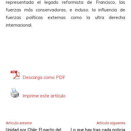
representada el legado reformista de Francisco, las
o
fuerzas más conservadoras, e incluso, la influencia de
r
fuerzas políticas externas como la ultra derecha
d
internacional.
e
A
u
d
i
o
Descarga como PDF
Imprime este artículo
Artículo anterior
Artículo siguiente
Unidad por Chile: El pacto del
Lo que hay tras cada noticia