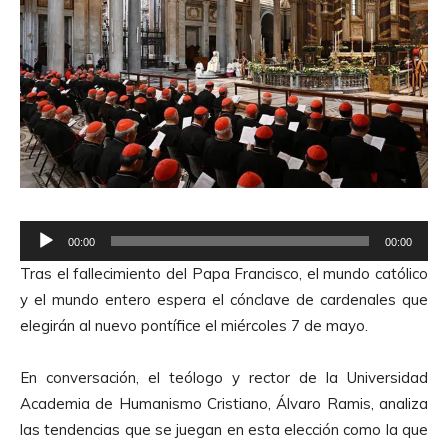
R
00:00
00:00
e
Tras el fallecimiento del Papa Francisco, el mundo católico
p
y el mundo entero espera el cónclave de cardenales que
r
elegirán al nuevo pontífice el miércoles 7 de mayo.
o
d
En conversación, el teólogo y rector de la Universidad
u
Academia de Humanismo Cristiano, Álvaro Ramis, analiza
c
las tendencias que se juegan en esta elección como la que
t