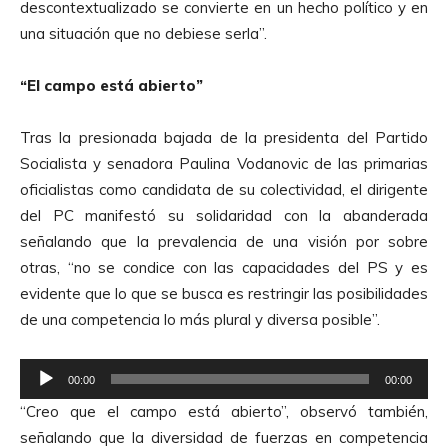
descontextualizado se convierte en un hecho político y en
o
una situación que no debiese serla”.
r
d
“El campo está abierto”
e
A
Tras la presionada bajada de la presidenta del Partido
u
Socialista y senadora Paulina Vodanovic de las primarias
d
oficialistas como candidata de su colectividad, el dirigente
i
del PC manifestó su solidaridad con la abanderada
o
señalando que la prevalencia de una visión por sobre
otras, “no se condice con las capacidades del PS y es
evidente que lo que se busca es restringir las posibilidades
de una competencia lo más plural y diversa posible”.
R
00:00
00:00
e
“Creo que el campo está abierto”, observó también,
p
señalando que la diversidad de fuerzas en competencia