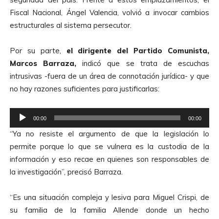
Fiscal Nacional, Ángel Valencia, volvió a invocar cambios
estructurales al sistema persecutor.
Por su parte,
el dirigente del Partido Comunista,
Marcos Barraza,
indicó que se trata de escuchas
intrusivas -fuera de un área de connotación jurídica- y que
no hay razones suficientes para justificarlas:
R
00:00
00:00
e
“Ya no resiste el argumento de que la legislación lo
p
permite porque lo que se vulnera es la custodia de la
r
información y eso recae en quienes son responsables de
o
la investigación”, precisó Barraza.
d
u
“Es una situación compleja y lesiva para Miguel Crispi, de
c
su familia de la familia Allende donde un hecho
t