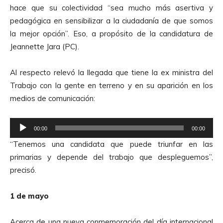
r
hace que su colectividad “sea mucho más asertiva y
o
pedagógica en sensibilizar a la ciudadanía de que somos
d
la mejor opción”. Eso, a propósito de la candidatura de
u
Jeannette Jara (PC).
c
t
Al respecto relevó la llegada que tiene la ex ministra del
o
Trabajo con la gente en terreno y en su aparición en los
r
medios de comunicación:
d
e
R
A
00:00
00:00
e
u
“Tenemos una candidata que puede triunfar en las
p
d
primarias y depende del trabajo que despleguemos”,
r
i
precisó.
o
o
d
1 de mayo
u
c
Acerca de una nueva conmemoración del día internacional