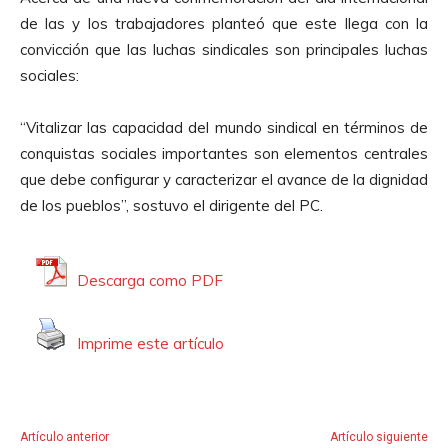
t
de las y los trabajadores planteó que este llega con la
o
convicción que las luchas sindicales son principales luchas
r
sociales:
d
e
“Vitalizar las capacidad del mundo sindical en términos de
A
conquistas sociales importantes son elementos centrales
u
que debe configurar y caracterizar el avance de la dignidad
d
de los pueblos”, sostuvo el dirigente del PC.
i
o
Descarga como PDF
Imprime este artículo
Artículo anterior
Artículo siguiente