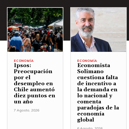
ECONOMÍA
ECONOMÍA
Ipsos:
Economista
Preocupación
Solimano
por el
cuestiona falta
desempleo en
de incentivo a
Chile aumentó
la demanda en
diez puntos en
lo nacional y
un año
comenta
paradojas de la
7 Agosto, 2026
economía
global
6 Agosto, 2026