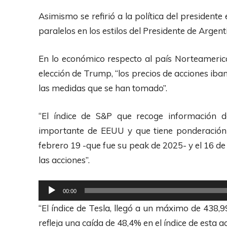
e
Asimismo se refirió a la política del preside
A
paralelos en los estilos del Presidente de Argent
u
d
En lo económico respecto al país Norteamerica
i
elección de Trump, “los precios de acciones iba
o
las medidas que se han tomado”.
“El índice de S&P que recoge información 
importante de EEUU y que tiene ponderación 
febrero 19 -que fue su peak de 2025- y el 16 de
las acciones”.
R
00:00
e
“El índice de Tesla, llegó a un máximo de 438,
p
refleja una caída de 48,4% en el índice de esta a