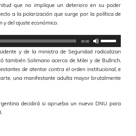
i
nitud que no implique un deterioro en su poder
l
ecto a la polarización que surge por la política de
i
ón y del ajuste económico.
z
a
U
00:00
l
t
idente y de la ministra de Seguridad radicalizan
a
i
ó también Solimano acerca de Milei y de Bullrich,
s
l
stantes de atentar contra el orden institucional, e
t
i
su parte, una manifestante adulta mayor brutalmente
e
z
c
a
l
l
rgentina decidirá si aprueba un nuevo DNU para
a
a
.
s
s
d
t
e
e