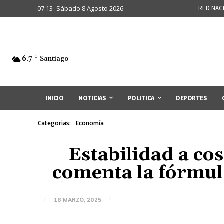
07:13 -Sábado 8 Agosto 2026
RED NAC
6.7
C
Santiago
INICIO
NOTICIAS
POLITICA
DEPORTES
Categorias:
Economía
Estabilidad a co
comenta la fórmula
18 MARZO, 2025