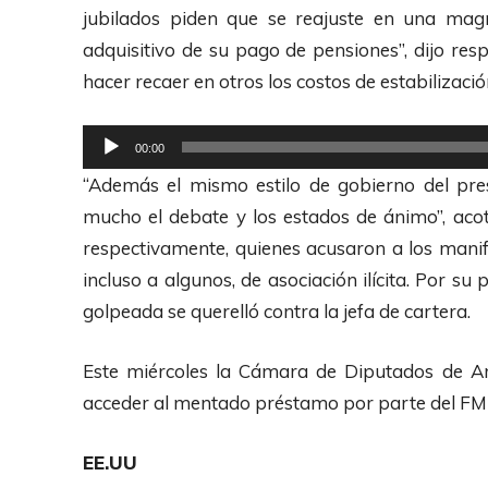
p
jubilados piden que se reajuste en una mag
r
adquisitivo de su pago de pensiones”, dijo resp
o
hacer recaer en otros los costos de estabilizaci
d
u
R
00:00
c
e
“Además el mismo estilo de gobierno del pres
t
p
mucho el debate y los estados de ánimo”, acot
o
r
respectivamente, quienes acusaron a los manife
r
o
incluso a algunos, de asociación ilícita. Por 
d
d
golpeada se querelló contra la jefa de cartera.
e
u
A
c
Este miércoles la Cámara de Diputados de A
u
t
acceder al mentado préstamo por parte del FMI
d
o
i
r
EE.UU
o
d