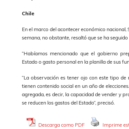
r
o
Chile
d
u
En el marco del acontecer económico nacional,
c
semana, no obstante, resaltó que se ha seguido d
t
o
“Habíamos mencionado que el gobierno prep
r
Estado o gasto personal en la planilla de sus func
d
e
“La observación es tener ojo con este tipo 
A
tienen contenido social en un año de eleccione
u
agregada, es decir, la capacidad de vender y pr
d
se reducen los gastos del Estado”, precisó.
i
o
Descarga como PDF
Imprime est