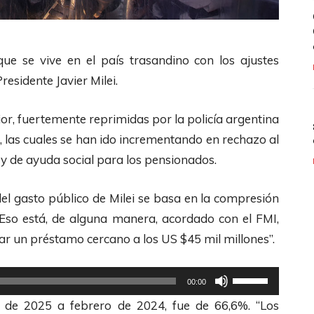
o que se vive en el país trasandino con los ajustes
esidente Javier Milei.
ior, fuertemente reprimidas por la policía argentina
 las cuales se han ido incrementando en rechazo al
n y de ayuda social para los pensionados.
 del gasto público de Milei se basa en la compresión
. Eso está, de alguna manera, acordado con el FMI,
iar un préstamo cercano a los US $45 mil millones”.
U
00:00
t
o de 2025 a febrero de 2024, fue de 66,6%. “Los