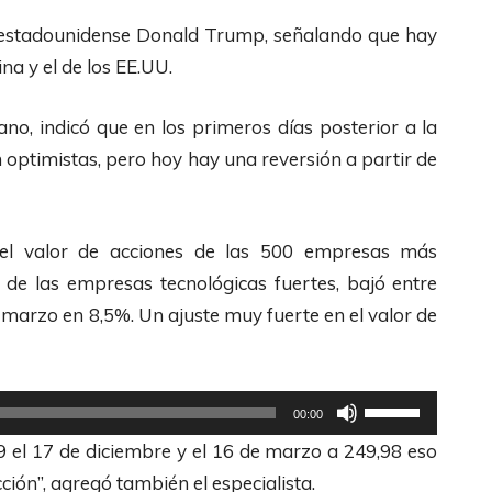
F
c
nte estadounidense Donald Trump, señalando que hay
l
l
ina y el de los EE.UU.
e
a
c
no, indicó que en los primeros días posterior a la
s
h
n optimistas, pero hoy hay una reversión a partir de
d
a
e
s
F
A
del valor de acciones de las 500 empresas más
l
r
de las empresas tecnológicas fuertes, bajó entre
e
r
 marzo en 8,5%. Un ajuste muy fuerte en el valor de
c
i
h
b
a
a
U
s
00:00
/
t
A
99 el 17 de diciembre y el 16 de marzo a 249,98 eso
A
i
r
cción”, agregó también el especialista.