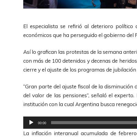
El especialista se refirió al deterioro polític
económicos que ha perseguido el gobierno del Pr
Así lo grafican las protestas de la semana anter
con más de 100 detenidos y decenas de heridos,
cierre y el ajuste de los programas de jubilació
“Gran parte del ajuste fiscal de la disminución
del valor de las pensiones”, señaló el experto
institución con la cual Argentina busca renegoc
R
00:00
e
La inflación interanual acumulada de febrer