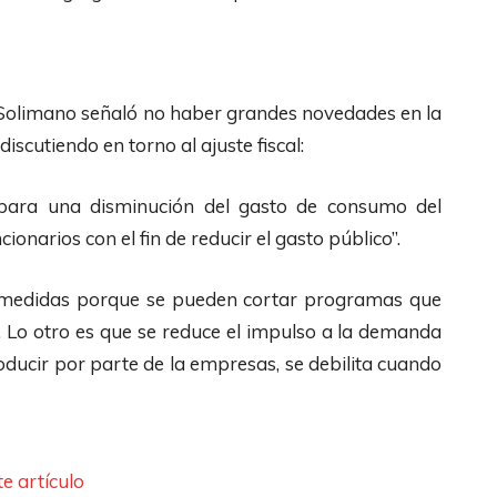
b
l
r
a
i
i
j
z
b
o
a
 Solimano señaló no haber grandes novedades en la
a
p
l
iscutiendo en torno al ajuste fiscal:
/
a
a
A
r
s
ara una disminución del gasto de consumo del
b
a
t
ionarios con el fin de reducir el gasto público”.
a
a
e
j
de medidas porque se pueden cortar programas que
u
c
o
s. Lo otro es que se reduce el impulso a la demanda
m
l
p
oducir por parte de la empresas, se debilita cuando
e
a
a
n
s
r
t
d
a
a
e
a
e artículo
r
F