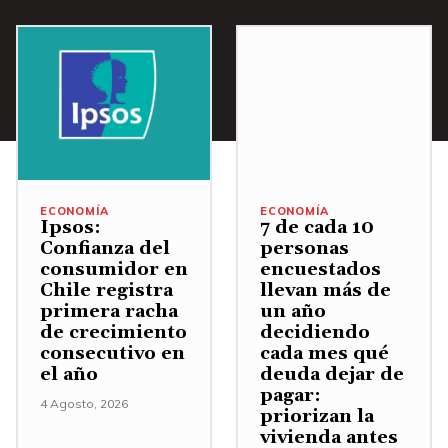
u
a
r
m
j
e
e
o
l
n
p
v
.
a
o
r
l
a
u
ECONOMÍA
ECONOMÍA
a
m
Ipsos:
7 de cada 10
u
Confianza del
personas
e
consumidor en
encuestados
m
n
Chile registra
llevan más de
e
.
primera racha
un año
n
de crecimiento
decidiendo
consecutivo en
cada mes qué
t
el año
deuda dejar de
a
pagar:
4 Agosto, 2026
priorizan la
r
vivienda antes
o