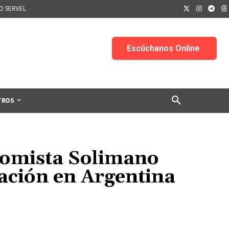
IO SERVEL
TROS
onomista Solimano
lación en Argentina