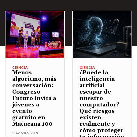
CIENCIA
CIENCIA
Menos
¿Puede la
algoritmo, más
inteligencia
conversación:
artificial
Congreso
escapar de
Futuro invita a
nuestro
jóvenes a
computador?
evento
Qué riesgos
gratuito en
existen
Matucana 100
realmente y
cómo proteger
5 Agosto, 2026
tu información