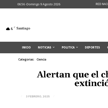
06:56 -Domingo 9 Agosto 2026
RED NAC
4
C
Santiago
INICIO
NOTICIAS
POLITICA
DEPORTES
Categorias:
Ciencia
Alertan que el c
extinci
3 FEBRERO, 2025