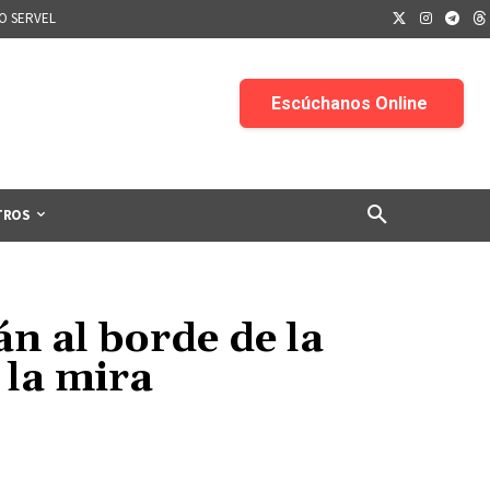
IO SERVEL
TROS
án al borde de la
 la mira