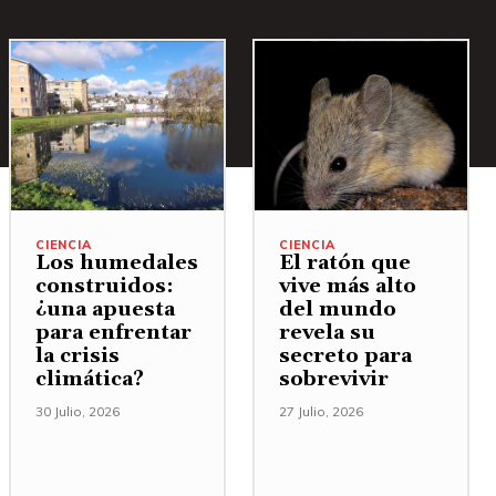
CIENCIA
CIENCIA
Los humedales
El ratón que
construidos:
vive más alto
¿una apuesta
del mundo
para enfrentar
revela su
la crisis
secreto para
climática?
sobrevivir
30 Julio, 2026
27 Julio, 2026