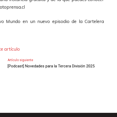
i
fotoprensa.cl
b
a
vo Mundo en un nuevo episodio de la Cartelera
/
A
b
a
e artículo
j
Artículo siguiente
o
[Podcast] Novedades para la Tercera División 2025
p
a
r
a
a
u
m