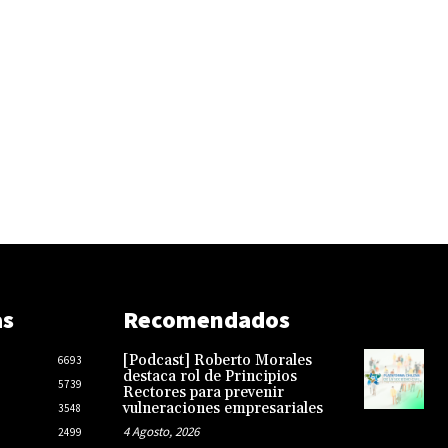
as
Recomendados
[Podcast] Roberto Morales
6693
destaca rol de Principios
5739
Rectores para prevenir
vulneraciones empresariales
3548
4 Agosto, 2026
2499