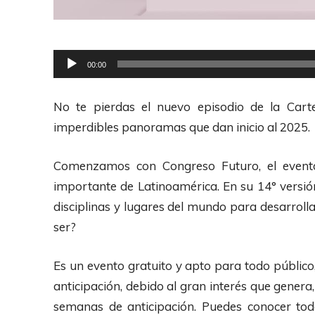
R
00:00
e
p
No te pierdas el nuevo episodio de la Cart
r
imperdibles panoramas que dan inicio al 2025.
o
d
Comenzamos con Congreso Futuro, el evento
u
importante de Latinoamérica. En su 14° versió
c
disciplinas y lugares del mundo para desarroll
t
ser?
o
r
Es un evento gratuito y apto para todo público
d
anticipación, debido al gran interés que gener
e
semanas de anticipación. Puedes conocer todo