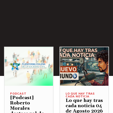
e
n
t
a
r
o
d
i
s
m
i
n
u
PODCAST
LO QUE HAY TRAS
CADA NOTICIA
[Podcast]
i
Lo que hay tras
Roberto
cada noticia 04
r
Morales
de Agosto 2026