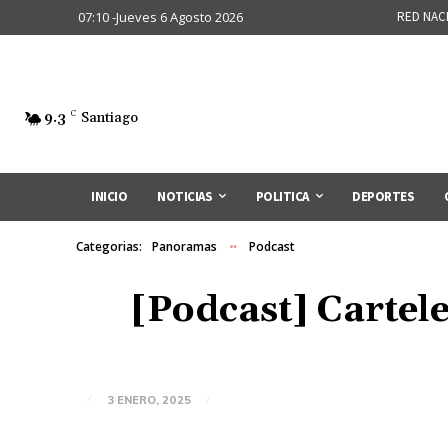
07:10 -Jueves 6 Agosto 2026
RED NAC
9.3
C
Santiago
INICIO
NOTICIAS
POLITICA
DEPORTES
Categorias:
Panoramas
Podcast
[Podcast] Cartel
3 ENERO, 2025