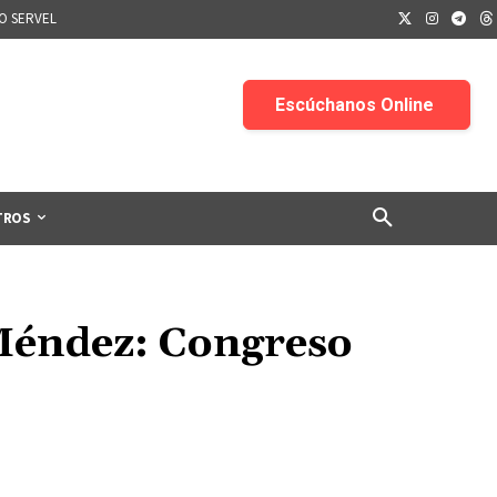
IO SERVEL
TROS
 Méndez: Congreso