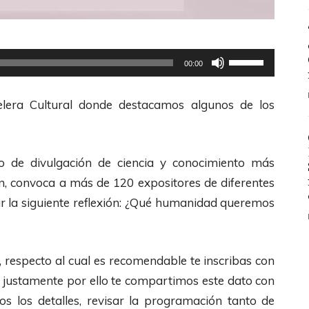
U
00:00
t
i
elera Cultural donde destacamos algunos de los
l
i
z
 de divulgación de ciencia y conocimiento más
a
n, convoca a más de 120 expositores de diferentes
l
ar la siguiente reflexión: ¿Qué humanidad queremos
a
s
t
, respecto al cual es recomendable te inscribas con
e
a, justamente por ello te compartimos este dato con
c
s los detalles, revisar la programación tanto de