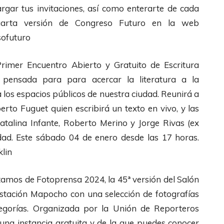
l
argar tus invitaciones, así como enterarte de cada
a
arta versión de Congreso Futuro en la web
s
sofuturo
d
imer Encuentro Abierto y Gratuito de Escritura
e
a, pensada para para acercar la literatura a la
F
a los espacios públicos de nuestra ciudad. Reunirá a
l
erto Fuguet quien escribirá un texto en vivo, y las
e
atalina Infante, Roberto Merino y Jorge Rivas (ex
c
idad. Este sábado 04 de enero desde las 17 horas.
h
klin
a
s
ntamos de Fotoprensa 2024, la 45ª versión del Salón
A
Estación Mapocho con una selección de fotografías
r
egorías. Organizada por la Unión de Reporteros
r
 una instancia gratuita y de la que puedes conocer