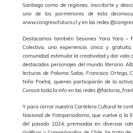
A
Santiago como de regiones, inscribirte y desc
u
uno de los pormenores de esta decimocu
d
www.congresofuturo.cl y en las redes @congre
i
o
Destacamos también Sesiones Yara Yara – Pr
Colectiva, una experiencia única y gratuit
comunidad, estimular la creatividad y dar vida 
destacados personajes del mundo literario: Alb
lecturas de Paloma Salas, Francisco Ortega, C
Niño Poeta), quienes participarán de la activ
Conoce toda la info en las redes @factoria_fran
Y para cerrar nuestra Cartelera Cultural te co
Nacional de Fotoperiodismo, que vuelve a la 
del pasado 2024, premiadas en diversas cat
Gráficos y Camarógrafos de Chile. Se trata de