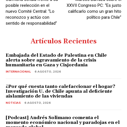
r
posible reelección en el
XXVII Congreso PC: “Es justo
d
nuevo Comité Central: “Lo
calificarlo como un gran hito
reconozco y actúo con
político para Chile”
e
sentido de responsabilidad”
A
u
Artículos Recientes
d
i
Embajada del Estado de Palestina en Chile
o
alerta sobre agravamiento de la crisis
humanitaria en Gaza y Cisjordania
INTERNACIONAL
6 AGOSTO, 2026
¿Por qué cuesta tanto calefaccionar el hogar?
Investigación U. de Chile apunta al deficiente
aislamiento de las viviendas
NOTICIAS
6 AGOSTO, 2026
[Podcast] Andrés Solimano comenta el
momento económico nacional y paradojas en el