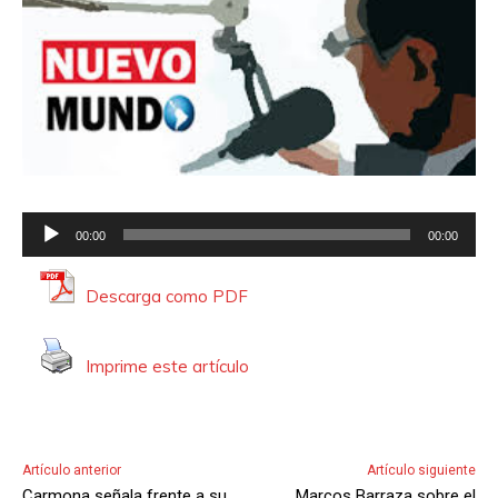
R
00:00
00:00
e
p
Descarga como PDF
r
o
Imprime este artículo
d
u
c
t
Artículo anterior
Artículo siguiente
o
Carmona señala frente a su
Marcos Barraza sobre el