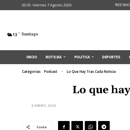
03:35 -Viernes 7 Agosto 2026
RED NAC
13
C
Santiago
INICIO
NOTICIAS
POLITICA
DEPORTES
Categorias:
Podcast
Lo Que Hay Tras Cada Noticia
Lo que hay
8 ENERO, 2025
Cuota