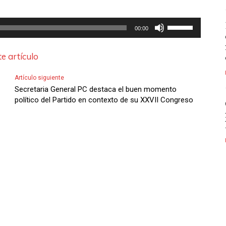
U
00:00
t
i
e artículo
l
Artículo siguiente
i
Secretaria General PC destaca el buen momento
z
político del Partido en contexto de su XXVII Congreso
a
l
a
s
t
e
c
l