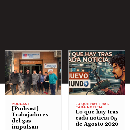
a
/
A
b
a
j
o
p
a
r
a
a
PODCAST
LO QUE HAY TRAS
u
CADA NOTICIA
[Podcast]
Lo que hay tras
Trabajadores
m
cada noticia 05
del gas
de Agosto 2026
e
impulsan