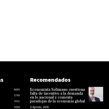
as
Recomendados
Economista Solimano cuestiona
6695
falta de incentivo a la demanda
5740
en lo nacional y comenta
paradojas de la economía global
3551
6 Agosto, 2026
2500