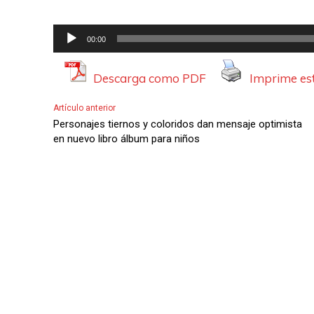
R
00:00
e
p
Descarga como PDF
Imprime est
r
Artículo anterior
o
Personajes tiernos y coloridos dan mensaje optimista
d
en nuevo libro álbum para niños
u
c
t
o
r
d
e
A