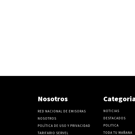
v
o
l
u
m
e
n
.
Nosotros
Categori
NOTICIAS
RED NACIONAL DE EMISORAS
DESTACADOS
NOSOTROS
POLITICA
POLÍTICA DE USO Y PRIVACIDAD
TODA TU MAÑANA
TARIFARIO SERVEL