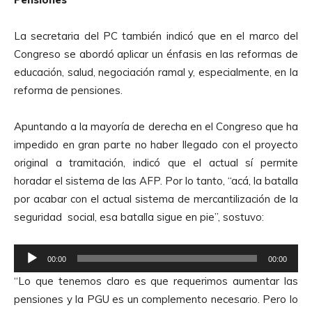
t
o
La secretaria del PC también indicó que en el marco del
r
Congreso se abordó aplicar un énfasis en las reformas de
d
educación, salud, negociación ramal y, especialmente, en la
e
reforma de pensiones.
A
u
Apuntando a la mayoría de derecha en el Congreso que ha
d
impedido en gran parte no haber llegado con el proyecto
i
original a tramitación, indicó que el actual sí permite
o
horadar el sistema de las AFP. Por lo tanto, “acá, la batalla
por acabar con el actual sistema de mercantilización de la
seguridad social, esa batalla sigue en pie”, sostuvo:
R
00:00
00:00
e
“Lo que tenemos claro es que requerimos aumentar las
p
pensiones y la PGU es un complemento necesario. Pero lo
r