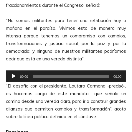
o
fraccionamientos durante el Congreso, señaló:
d
u
“No somos militantes para tener una retribución hoy o
c
mañana en el paraíso. Vivimos esto de manera muy
t
intensa porque tenemos un compromiso con cambios,
o
transformaciones y justicia social; por la paz y por la
r
democracia; y ninguno de nuestros militantes podríamos
d
decir que está en una vereda distinta”:
e
A
R
u
00:00
00:00
e
d
“El desafío con el presidente, Lautaro Carmona -precisó-,
p
i
es hacernos cargo de este mandato que señala un
r
o
camino desde una vereda clara, para ir a construir grandes
o
alianzas que permitan cambios y transformación”, acotó
d
sobre la línea política definida en el cónclave.
u
c
Pensiones