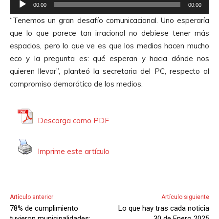
R
00:00
00:00
e
“Tenemos un gran desafío comunicacional. Uno esperaría
p
que lo que parece tan irracional no debiese tener más
r
espacios, pero lo que ve es que los medios hacen mucho
o
eco y la pregunta es: qué esperan y hacia dónde nos
d
quieren llevar”, planteó la secretaria del PC, respecto al
u
compromiso demorático de los medios.
c
t
o
Descarga como PDF
r
d
Imprime este artículo
e
A
u
d
Artículo anterior
Artículo siguiente
i
78% de cumplimiento
Lo que hay tras cada noticia
o
tuvieron municipalidades:
30 de Enero 2025