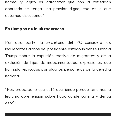
normal y lógico es garantizar que con la cotización
o
aportada se tenga una pensión digna; eso es lo que
d
estamos discutiendo”.
u
c
En tiempos de la ultraderecha
t
o
Por otra parte, la secretaria del PC consideró los
r
inquietantes dichos del presidente estadounidense Donald
d
Trump, sobre la expulsión masiva de migrantes y de la
e
exclusión de hijos de indocumentados, expresiones que
A
han sido replicadas por algunos personeros de la derecha
u
nacional.
d
i
“Nos preocupa lo que está ocurriendo porque tenemos la
o
legítima aprehensión sobre hacia dónde camina y deriva
esto”: