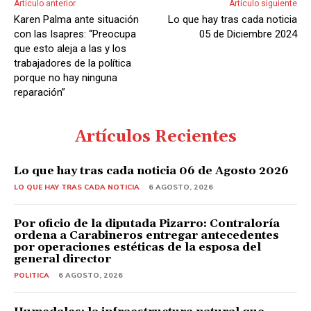
Artículo anterior
Artículo siguiente
o
Karen Palma ante situación
Lo que hay tras cada noticia
r
con las Isapres: “Preocupa
05 de Diciembre 2024
d
que esto aleja a las y los
trabajadores de la política
e
porque no hay ninguna
A
reparación”
u
d
Artículos Recientes
i
o
Lo que hay tras cada noticia 06 de Agosto 2026
LO QUE HAY TRAS CADA NOTICIA
6 AGOSTO, 2026
Por oficio de la diputada Pizarro: Contraloría
ordena a Carabineros entregar antecedentes
por operaciones estéticas de la esposa del
general director
POLITICA
6 AGOSTO, 2026