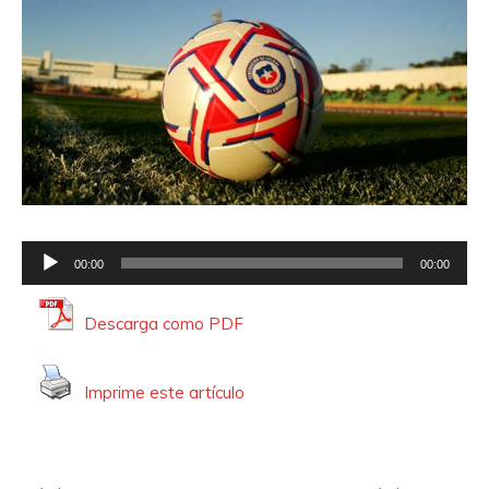
R
00:00
00:00
e
p
Descarga como PDF
r
o
Imprime este artículo
d
u
c
t