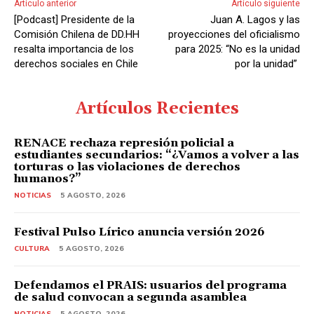
Artículo anterior
Artículo siguiente
o
[Podcast] Presidente de la
Juan A. Lagos y las
r
Comisión Chilena de DD.HH
proyecciones del oficialismo
d
resalta importancia de los
para 2025: “No es la unidad
derechos sociales en Chile
por la unidad”
e
A
u
Artículos Recientes
d
i
RENACE rechaza represión policial a
estudiantes secundarios: “¿Vamos a volver a las
o
torturas o las violaciones de derechos
humanos?”
NOTICIAS
5 AGOSTO, 2026
Festival Pulso Lírico anuncia versión 2026
CULTURA
5 AGOSTO, 2026
Defendamos el PRAIS: usuarios del programa
de salud convocan a segunda asamblea
NOTICIAS
5 AGOSTO, 2026