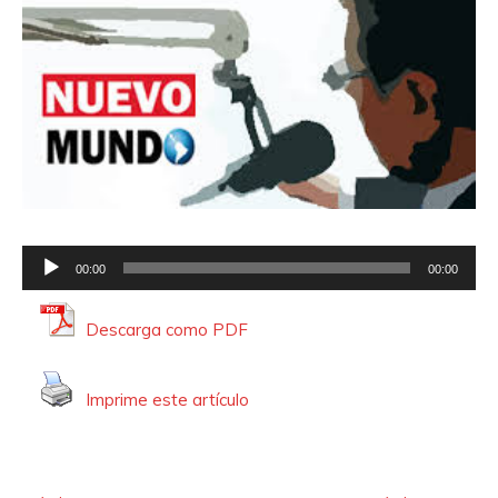
R
00:00
00:00
e
p
Descarga como PDF
r
o
Imprime este artículo
d
u
c
t