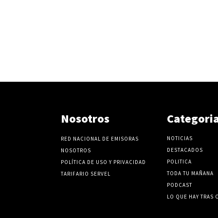
v
o
l
u
m
e
n
.
Nosotros
Categori
NOTICIAS
RED NACIONAL DE EMISORAS
DESTACADOS
NOSOTROS
POLITICA
POLÍTICA DE USO Y PRIVACIDAD
TODA TU MAÑANA
TARIFARIO SERVEL
PODCAST
LO QUE HAY TRAS 