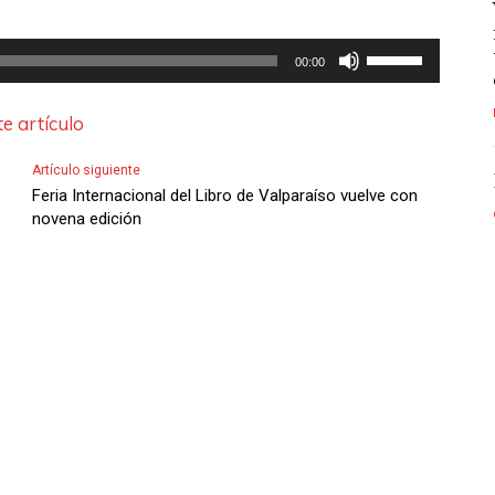
U
00:00
t
i
e artículo
l
Artículo siguiente
i
Feria Internacional del Libro de Valparaíso vuelve con
z
novena edición
a
l
a
s
t
e
c
l