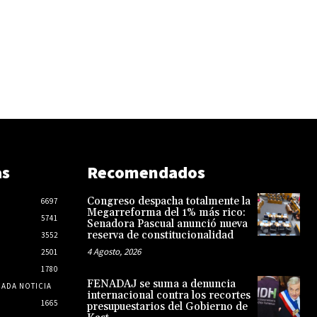
as
Recomendados
Congreso despacha totalmente la
6697
Megarreforma del 1% más rico:
5741
Senadora Pascual anunció nueva
reserva de constitucionalidad
3552
4 Agosto, 2026
2501
1780
FENADAJ se suma a denuncia
CADA NOTICIA
internacional contra los recortes
1665
presupuestarios del Gobierno de