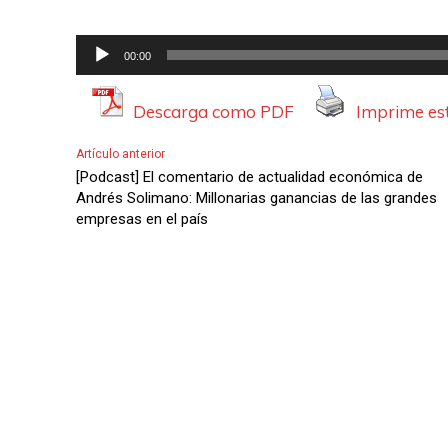
R
00:00
e
p
Descarga como PDF
Imprime est
r
Artículo anterior
o
[Podcast] El comentario de actualidad económica de
d
Andrés Solimano: Millonarias ganancias de las grandes
empresas en el país
u
c
t
o
r
d
e
A