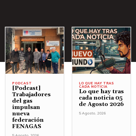
a
/
A
b
a
j
o
p
a
PODCAST
LO QUE HAY TRAS
r
CADA NOTICIA
[Podcast]
Lo que hay tras
Trabajadores
a
cada noticia 05
del gas
a
de Agosto 2026
impulsan
u
nueva
5 Agosto, 2026
federación
m
FENAGAS
e
5 Agosto, 2026