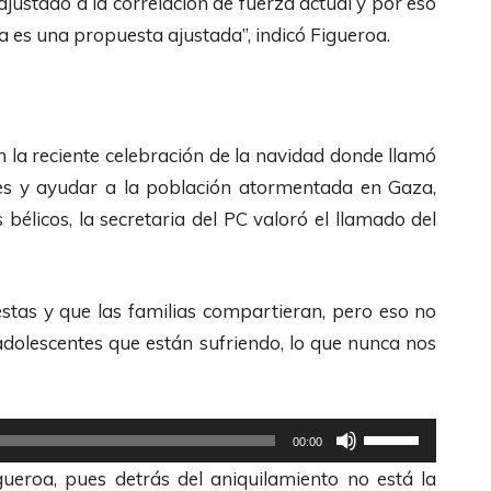
justado a la correlación de fuerza actual y por eso
l
c
es una propuesta ajustada”, indicó Figueroa.
a
h
s
a
t
s
e
A
 la reciente celebración de la navidad donde llamó
c
r
enes y ayudar a la población atormentada en Gaza,
l
r
 bélicos, la secretaria del PC valoró el llamado del
a
i
s
b
estas y que las familias compartieran, pero eso no
d
a
y adolescentes que están sufriendo, lo que nunca nos
e
/
F
A
l
b
U
e
a
00:00
t
c
j
 Figueroa, pues detrás del aniquilamiento no está la