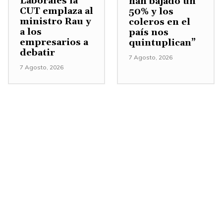
Laborales la
han bajado un
b
m
n
CUT emplaza al
50% y los
a
i
ministro Rau y
.
coleros en el
a los
país nos
j
n
empresarios a
quintuplican”
o
u
debatir
7 Agosto, 2026
p
i
7 Agosto, 2026
a
r
r
e
a
l
a
v
u
o
m
l
e
u
n
m
t
e
a
n
r
.