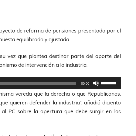
z
a
l
a
royecto de reforma de pensiones presentado por el
s
puesta equilibrada y ajustada.
t
e
su vez que plantea destinar parte del aporte del
c
anismo de intervención a la industria.
l
U
a
00:00
t
s
misma vereda que la derecha o que Republicanos,
i
d
ue quieren defender la industria”, añadió diciento
l
e
n al PC sobre la apertura que debe surgir en los
i
F
z
l
a
e