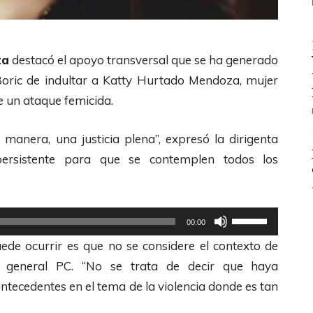
ta
destacó el apoyo transversal que se ha generado
 Boric de indultar a Katty Hurtado Mendoza, mujer
e un ataque femicida.
manera, una justicia plena”, expresó la dirigenta
rsistente para que se contemplen todos los
U
00:00
t
ede ocurrir es que no se considere el contexto de
i
ia general PC. “No se trata de decir que haya
l
ntecedentes en el tema de la violencia donde es tan
i