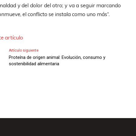
i
h
o
 maldad y del dolor del otro; y va a seguir marcando
l
a
p
onmueve, el conflicto se instala como uno más”.
i
s
a
z
A
r
a
e artículo
r
a
l
r
a
Artículo siguiente
a
i
u
Proteína de origen animal: Evolución, consumo y
s
sostenibilidad alimentaria
b
m
t
a
e
e
/
n
c
A
t
l
b
a
a
a
r
s
j
o
d
o
d
e
p
i