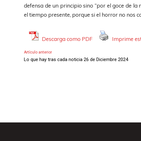
p
defensa de un principio sino “por el goce de la
r
el tiempo presente, porque si el horror no nos c
o
d
u
Descarga como PDF
Imprime est
c
Artículo anterior
t
Lo que hay tras cada noticia 26 de Diciembre 2024
o
r
d
e
A
u
d
i
o