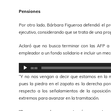
d
u
Pensiones
c
t
Por otro lado, Bárbara Figueroa defendió el p
o
ejecutivo, considerando que se trata de una pro
r
d
Aclaró que no busca terminar con las AFP a 
e
empleador a un fondo solidario e incluir un mec
A
R
u
00:00
e
d
“Y no nos vengan a decir que estamos en la 
p
i
pues la piedra en el zapato es la derecha porq
r
o
respecto a los señalamientos de la oposició
o
extremos para avanzar en la tramitación.
d
u