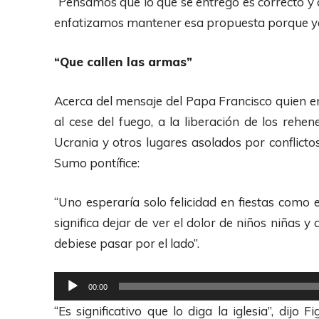
“Pensamos que lo que se entregó es correcto y a
c
enfatizamos mantener esa propuesta porque ya 
t
o
“Que callen las armas”
r
d
Acerca del mensaje del Papa Francisco quien en
e
al cese del fuego, a la liberación de los reh
A
Ucrania y otros lugares asolados por conflictos
u
Sumo pontífice:
d
i
“Uno esperaría solo felicidad en fiestas como 
o
significa dejar de ver el dolor de niños niñas 
debiese pasar por el lado”.
R
00:00
e
“Es significativo que lo diga la iglesia”, dijo