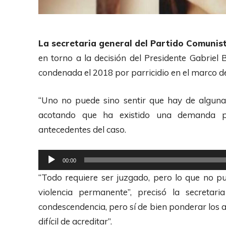
La secretaria general del Partido Comunis
en torno a la decisión del Presidente Gabriel
condenada el 2018 por parricidio en el marco d
“Uno no puede sino sentir que hay de alguna 
acotando que ha existido una demanda pe
antecedentes del caso.
R
00:00
e
“Todo requiere ser juzgado, pero lo que no pu
p
violencia permanente”, precisó la secretar
r
condescendencia, pero sí de bien ponderar los a
o
difícil de acreditar”.