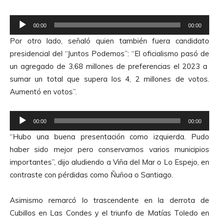
R
00:00
00:00
e
Por otro lado, señaló quien también fuera candidato
p
presidencial del “Juntos Podemos”: “El oficialismo pasó de
r
un agregado de 3,68 millones de preferencias el 2023 a
o
sumar un total que supera los 4, 2 millones de votos.
d
Aumentó en votos”.
u
c
R
t
00:00
00:00
e
o
“Hubo una buena presentación como izquierda. Pudo
p
r
haber sido mejor pero conservamos varios municipios
r
d
importantes”, dijo aludiendo a Viña del Mar o Lo Espejo, en
o
e
contraste con pérdidas como Ñuñoa o Santiago.
d
A
u
u
Asimismo remarcó lo trascendente en la derrota de
c
d
Cubillos en Las Condes y el triunfo de Matías Toledo en
t