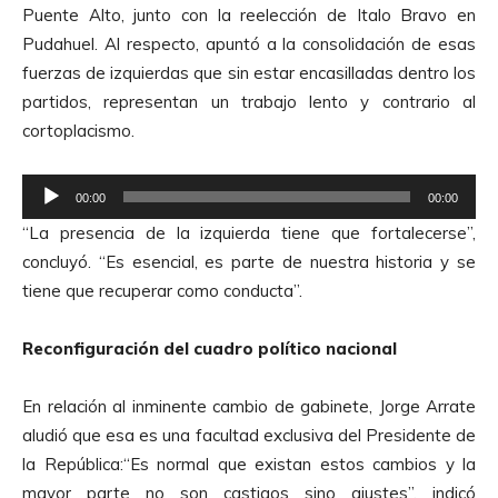
i
Puente Alto, junto con la reelección de Italo Bravo en
o
o
Pudahuel. Al respecto, apuntó a la consolidación de esas
r
fuerzas de izquierdas que sin estar encasilladas dentro los
d
partidos, representan un trabajo lento y contrario al
e
cortoplacismo.
A
u
R
d
00:00
00:00
e
i
“La presencia de la izquierda tiene que fortalecerse”,
p
o
concluyó. “Es esencial, es parte de nuestra historia y se
r
tiene que recuperar como conducta”.
o
d
Reconfiguración del cuadro político nacional
u
c
En relación al inminente cambio de gabinete, Jorge Arrate
t
aludió que esa es una facultad exclusiva del Presidente de
o
la República:
“Es normal que existan estos cambios y la
r
mayor parte no son castigos sino ajustes”, indicó