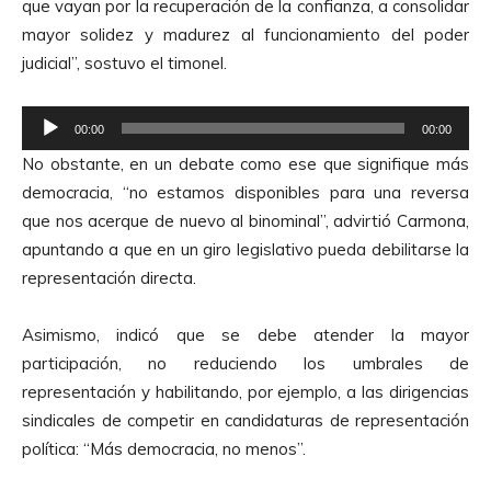
que vayan por la recuperación de la confianza, a consolidar
c
mayor solidez y madurez al funcionamiento del poder
t
judicial”, sostuvo el timonel.
o
r
R
d
00:00
00:00
e
e
No obstante, en un debate como ese que signifique más
p
A
democracia, “no estamos disponibles para una reversa
r
u
que nos acerque de nuevo al binominal”, advirtió Carmona,
o
d
apuntando a que en un giro legislativo pueda debilitarse la
d
i
representación directa.
u
o
c
Asimismo, indicó que se debe atender la mayor
t
participación, no reduciendo los umbrales de
o
representación y habilitando, por ejemplo, a las dirigencias
r
sindicales de competir en candidaturas de representación
d
política: “Más democracia, no menos”.
e
A