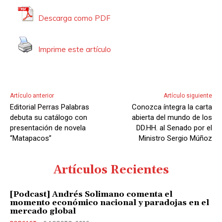
u
Descarga como PDF
d
i
Imprime este artículo
o
Artículo anterior
Artículo siguiente
Editorial Perras Palabras
Conozca íntegra la carta
debuta su catálogo con
abierta del mundo de los
presentación de novela
DD.HH. al Senado por el
“Matapacos”
Ministro Sergio Múñoz
Artículos Recientes
[Podcast] Andrés Solimano comenta el
momento económico nacional y paradojas en el
mercado global