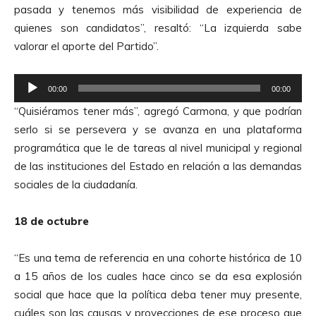
pasada y tenemos más visibilidad de experiencia de
d
quienes son candidatos”, resaltó: “La izquierda sabe
e
valorar el aporte del Partido”.
A
u
R
d
00:00
00:00
e
i
“Quisiéramos tener más”, agregó Carmona, y que podrían
p
o
serlo si se persevera y se avanza en una plataforma
r
programática que le de tareas al nivel municipal y regional
o
de las instituciones del Estado en relación a las demandas
d
sociales de la ciudadanía.
u
c
18 de octubre
t
o
“Es una tema de referencia en una cohorte histórica de 10
r
a 15 años de los cuales hace cinco se da esa explosión
d
social que hace que la política deba tener muy presente,
e
cuáles son las causas y proyecciones de ese proceso que