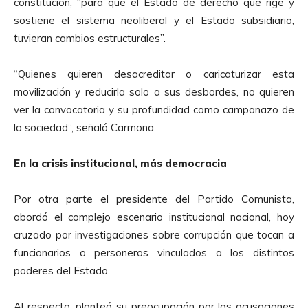
constitución, “para que el Estado de derecho que rige y
t
sostiene el sistema neoliberal y el Estado subsidiario,
o
tuvieran cambios estructurales”.
r
d
“Quienes quieren desacreditar o caricaturizar esta
e
movilización y reducirla solo a sus desbordes, no quieren
A
ver la convocatoria y su profundidad como campanazo de
u
la sociedad”, señaló Carmona.
d
i
En la crisis institucional, más democracia
o
Por otra parte el presidente del Partido Comunista,
abordó el complejo escenario institucional nacional, hoy
cruzado por investigaciones sobre corrupción que tocan a
funcionarios o personeros vinculados a los distintos
poderes del Estado.
Al respecto, planteó su preocupación por las acusaciones