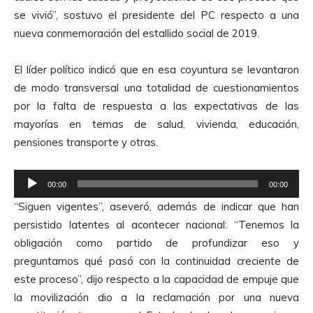
A
se vivió”, sostuvo el presidente del PC respecto a una
u
nueva conmemoración del estallido social de 2019.
d
i
El líder político indicó que en esa coyuntura se levantaron
o
de modo transversal una totalidad de cuestionamientos
por la falta de respuesta a las expectativas de las
mayorías en temas de salud, vivienda, educación,
pensiones transporte y otras.
R
00:00
00:00
e
“Siguen vigentes”, aseveró, además de indicar que han
p
persistido latentes al acontecer nacional: “Tenemos la
r
obligación como partido de profundizar eso y
o
preguntarnos qué pasó con la continuidad creciente de
d
este proceso”, dijo respecto a la capacidad de empuje que
u
la movilización dio a la reclamación por una nueva
c