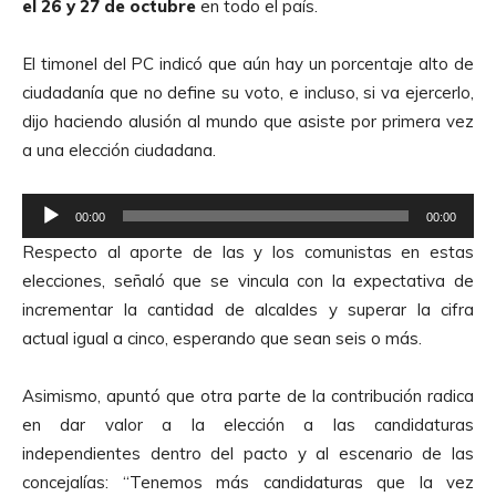
el 26 y 27 de octubre
en todo el país.
El timonel del PC indicó que aún hay un porcentaje alto de
ciudadanía que no define su voto, e incluso, si va ejercerlo,
dijo haciendo alusión al mundo que asiste por primera vez
a una elección ciudadana.
R
00:00
00:00
e
Respecto al aporte de las y los comunistas en estas
p
elecciones, señaló que se vincula con la expectativa de
r
incrementar la cantidad de alcaldes y superar la cifra
o
actual igual a cinco, esperando que sean seis o más.
d
u
Asimismo, apuntó que otra parte de la contribución radica
c
en dar valor a la elección a las candidaturas
t
independientes dentro del pacto y al escenario de las
o
concejalías: “Tenemos más candidaturas que la vez
r