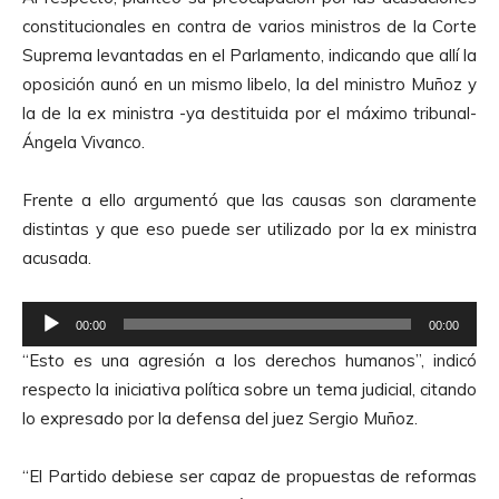
constitucionales en contra de varios ministros de la Corte
Suprema levantadas en el Parlamento, indicando que allí la
oposición aunó en un mismo libelo, la del ministro Muñoz y
la de la ex ministra -ya destituida por el máximo tribunal-
Ángela Vivanco.
Frente a ello argumentó que las causas son claramente
distintas y que eso puede ser utilizado por la ex ministra
acusada.
R
00:00
00:00
e
“Esto es una agresión a los derechos humanos”, indicó
p
respecto la iniciativa política sobre un tema judicial, citando
r
lo expresado por la defensa del juez Sergio Muñoz.
o
d
“El Partido debiese ser capaz de propuestas de reformas
u