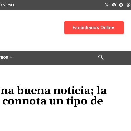
IO SERVEL
TROS
na buena noticia; la
 connota un tipo de