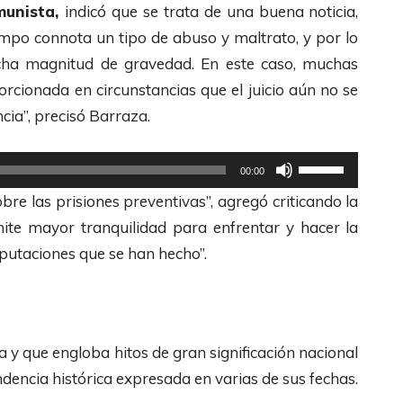
munista,
indicó que se trata de una buena noticia,
empo connota un tipo de abuso y maltrato, y por lo
ucha magnitud de gravedad. En este caso, muchas
cionada en circunstancias que el juicio aún no se
cia”, precisó Barraza.
U
00:00
t
re las prisiones preventivas”, agregó criticando la
i
mite mayor tranquilidad para enfrentar y hacer la
l
putaciones que se han hecho”.
i
z
a
l
 y que engloba hitos de gran significación nacional
a
ndencia histórica expresada en varias de sus fechas.
s