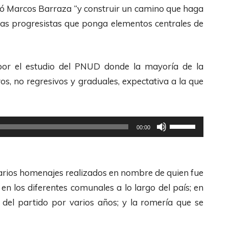
a
A
dió Marcos Barraza “y construir un camino que haga
s
r
rzas progresistas que ponga elementos centrales de
t
r
e
i
c
b
 por el estudio del PNUD donde la mayoría de la
l
a
s, no regresivos y graduales, expectativa a la que
a
/
s
A
d
U
b
00:00
e
t
a
F
i
j
l
l
o
 varios homenajes realizados en nombre de quien fue
e
i
p
, en los diferentes comunales a lo largo del país; en
c
z
a
 del partido por varios años; y la romería que se
h
a
r
a
l
a