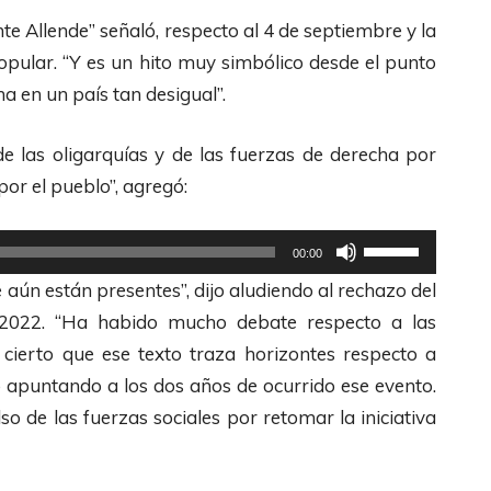
t
te Allende” señaló, respecto al 4 de septiembre y la
e
opular. “Y es un hito muy simbólico desde el punto
c
ha en un país tan desigual”.
l
de las oligarquías y de las fuerzas de derecha por
a
or el pueblo”, agregó:
s
d
U
e
00:00
t
F
aún están presentes”, dijo aludiendo al rechazo del
i
l
l 2022. “Ha habido mucho debate respecto a las
l
e
 cierto que ese texto traza horizontes respecto a
i
c
ó apuntando a los dos años de ocurrido ese evento.
z
h
so de las fuerzas sociales por retomar la iniciativa
a
a
l
s