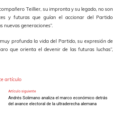
s
a
a
 compañero Teillier, su impronta y su legado, no son
A
s
u
tes y futuras que guían el accionar del Partido
r
t
m
as nuevas generaciones”.
r
e
e
i
c
uy profunda la vida del Partido, su expresión de
n
b
l
aro que orienta el devenir de las futuras luchas”,
t
a
a
a
/
s
r
A
d
o
e artículo
b
e
d
a
F
i
Artículo siguiente
j
l
Andrés Solimano analiza el marco económico detrás
s
del avance electoral de la ultraderecha alemana
o
e
m
p
c
i
a
h
n