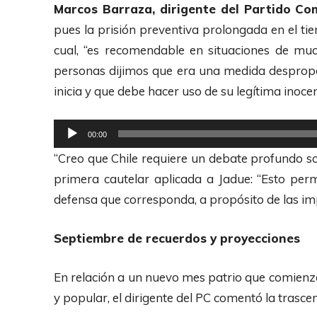
Marcos Barraza, dirigente del Partido Co
pues la prisión preventiva prolongada en el ti
cual, “es recomendable en situaciones de m
personas dijimos que era una medida despropor
inicia y que debe hacer uso de su legítima inocen
R
00:00
e
“Creo que Chile requiere un debate profundo sob
p
primera cautelar aplicada a Jadue: “Esto per
r
defensa que corresponda, a propósito de las im
o
d
Septiembre de recuerdos y proyecciones
u
c
En relación a un nuevo mes patrio que comienza
t
y popular, el dirigente del PC comentó la trasce
o