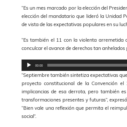
r
“Es un mes marcado por la elección del Presiden
d
elección del mandatario que lideró la Unidad P
e
de vista de las expectativas populares en su luc
A
u
“Es también el 11 con la violenta arremetida 
d
conculcar el avance de derechos tan anhelados p
i
R
o
00:00
e
“Septiembre también sintetiza expectativas que 
p
proyecto constitucional de la Convención e
r
implicancias de esa derrota, pero también es
o
transformaciones presentes y futuras”, expres
d
“Bien vale una reflexión que permita el reimpul
u
social”.
c