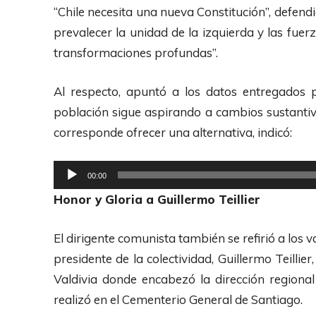
t
“Chile necesita una nueva Constitución”, defen
o
prevalecer la unidad de la izquierda y las fue
r
transformaciones profundas”.
d
e
Al respecto, apuntó a los datos entregados
A
población sigue aspirando a cambios sustantivo
u
corresponde ofrecer una alternativa, indicó:
d
i
R
00:00
o
e
Honor y Gloria a Guillermo Teillier
p
r
El dirigente comunista también se refirió a los
o
presidente de la colectividad, Guillermo Teillier
d
Valdivia donde encabezó la dirección regional
u
realizó en el Cementerio General de Santiago.
c