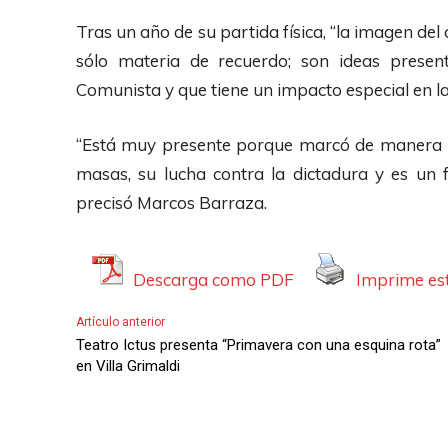
t
Tras un año de su partida física, “la imagen del
o
sólo materia de recuerdo; son ideas presen
r
Comunista y que tiene un impacto especial en l
d
e
“Está muy presente porque marcó de manera m
A
masas, su lucha contra la dictadura y es un f
u
precisó Marcos Barraza.
d
i
Descarga como PDF
Imprime est
o
Artículo anterior
Teatro Ictus presenta “Primavera con una esquina rota”
en Villa Grimaldi