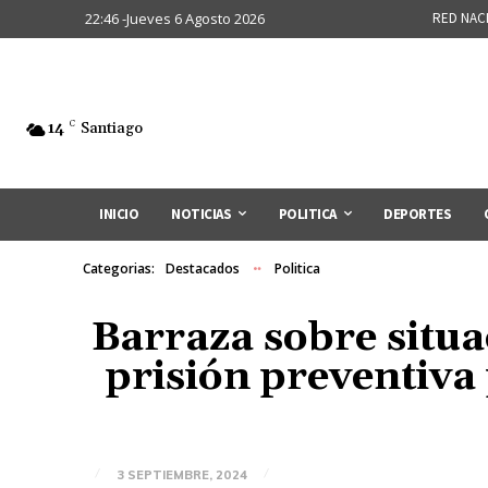
22:46 -Jueves 6 Agosto 2026
RED NAC
14
C
Santiago
INICIO
NOTICIAS
POLITICA
DEPORTES
Categorias:
Destacados
Politica
Barraza sobre situa
prisión preventiva
3 SEPTIEMBRE, 2024