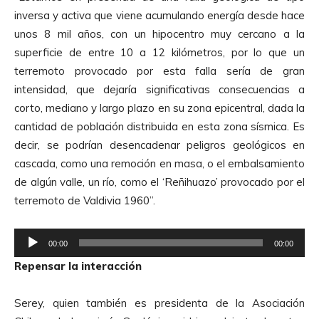
inversa y activa que viene acumulando energía desde hace
unos 8 mil años, con un hipocentro muy cercano a la
superficie de entre 10 a 12 kilómetros, por lo que un
terremoto provocado por esta falla sería de gran
intensidad, que dejaría significativas consecuencias a
corto, mediano y largo plazo en su zona epicentral, dada la
cantidad de población distribuida en esta zona sísmica. Es
decir, se podrían desencadenar peligros geológicos en
cascada, como una remoción en masa, o el embalsamiento
de algún valle, un río, como el ‘Reñihuazo’ provocado por el
terremoto de Valdivia 1960”.
R
00:00
00:00
e
Repensar la interacción
p
r
Serey, quien también es presidenta de la Asociación
o