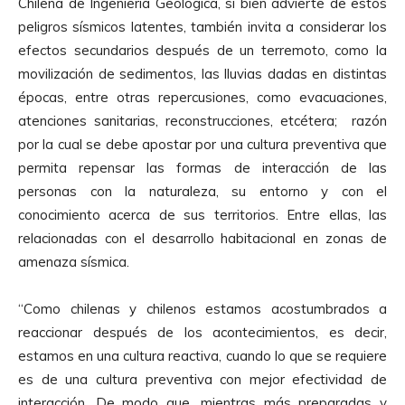
Chilena de Ingeniería Geológica, si bien advierte de estos
d
peligros sísmicos latentes, también invita a considerar los
u
efectos secundarios después de un terremoto, como la
c
movilización de sedimentos, las lluvias dadas en distintas
t
épocas, entre otras repercusiones, como evacuaciones,
o
atenciones sanitarias, reconstrucciones, etcétera; razón
r
por la cual se debe apostar por una cultura preventiva que
d
permita repensar las formas de interacción de las
e
personas con la naturaleza, su entorno y con el
A
conocimiento acerca de sus territorios. Entre ellas, las
u
relacionadas con el desarrollo habitacional en zonas de
d
amenaza sísmica.
i
o
“Como chilenas y chilenos estamos acostumbrados a
reaccionar después de los acontecimientos, es decir,
estamos en una cultura reactiva, cuando lo que se requiere
es de una cultura preventiva con mejor efectividad de
interacción. De modo que, mientras más preparadas y