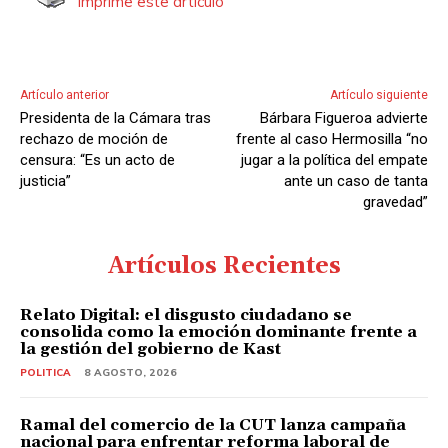
Imprime este artículo
d
u
c
t
Artículo anterior
Artículo siguiente
o
Presidenta de la Cámara tras
Bárbara Figueroa advierte
r
rechazo de moción de
frente al caso Hermosilla “no
d
censura: “Es un acto de
jugar a la política del empate
justicia”
ante un caso de tanta
e
gravedad”
A
u
Artículos Recientes
d
i
Relato Digital: el disgusto ciudadano se
o
consolida como la emoción dominante frente a
la gestión del gobierno de Kast
POLITICA
8 AGOSTO, 2026
Ramal del comercio de la CUT lanza campaña
nacional para enfrentar reforma laboral de