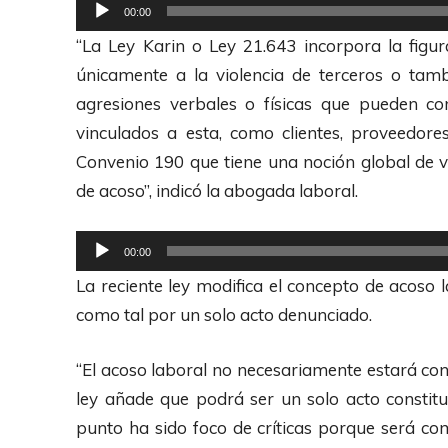
R
00:00
e
“La Ley Karin o Ley 21.643 incorpora la figur
p
únicamente a la violencia de terceros o tam
r
agresiones verbales o físicas que pueden co
o
vinculados a esta, como clientes, proveedore
d
Convenio 190 que tiene una noción global de vi
u
de acoso”, indicó la abogada laboral.
c
t
R
00:00
o
e
La reciente ley modifica el concepto de acoso 
r
p
como tal por un solo acto denunciado.
d
r
e
o
“El acoso laboral no necesariamente estará con
A
d
ley añade que podrá ser un solo acto constitut
u
u
punto ha sido foco de críticas porque será com
d
c