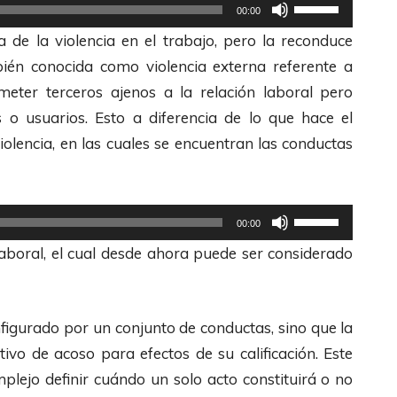
U
00:00
t
a de la violencia en el trabajo, pero la reconduce
i
bién conocida como violencia externa referente a
l
meter terceros ajenos a la relación laboral pero
i
s o usuarios. Esto a diferencia de lo que hace el
z
olencia, en las cuales se encuentran las conductas
a
l
a
U
00:00
s
t
laboral, el cual desde ahora puede ser considerado
t
i
e
l
c
i
figurado por un conjunto de conductas, sino que la
l
z
ivo de acoso para efectos de su calificación. Este
a
a
plejo definir cuándo un solo acto constituirá o no
s
l