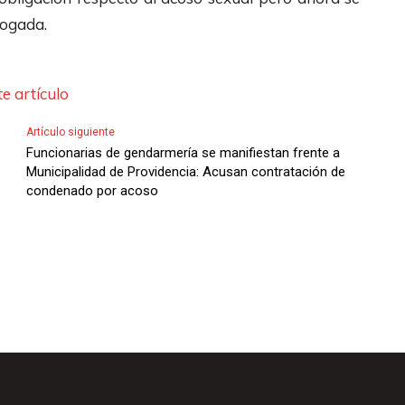
/
a
l
bogada.
A
s
a
b
A
s
a
e artículo
r
d
j
r
e
Artículo siguiente
o
i
F
Funcionarias de gendarmería se manifiestan frente a
p
b
Municipalidad de Providencia: Acusan contratación de
l
a
condenado por acoso
a
e
r
/
c
a
A
h
a
b
a
u
a
s
m
j
A
e
o
r
n
p
r
t