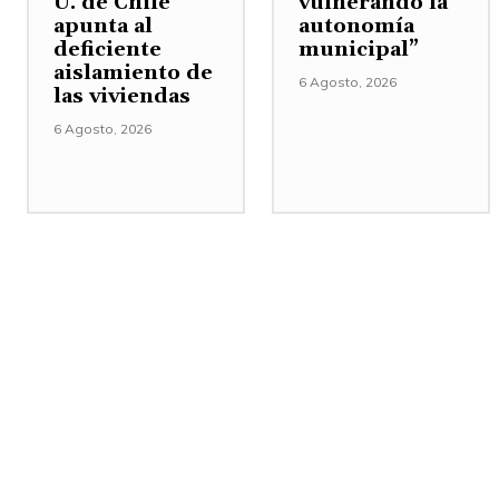
U. de Chile
vulnerando la
apunta al
autonomía
deficiente
municipal”
aislamiento de
6 Agosto, 2026
las viviendas
6 Agosto, 2026