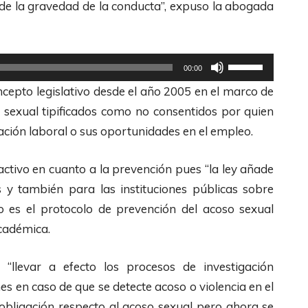
l de la gravedad de la conducta”, expuso la abogada
d
a
e
s
F
t
U
00:00
l
e
t
cepto legislativo desde el año 2005 en el marco de
e
c
i
r sexual tipificados como no consentidos por quien
c
l
l
ación laboral o sus oportunidades en el empleo.
h
a
i
a
s
z
ctivo en cuanto a la prevención pues “la ley añade
s
d
a
 y también para las instituciones públicas sobre
A
e
l
 es el protocolo de prevención del acoso sexual
r
F
a
académica.
r
l
s
i
e
t
 “llevar a efecto los procesos de investigación
b
c
e
es en caso de que se detecte acoso o violencia en el
a
h
c
a obligación respecto al acoso sexual pero ahora se