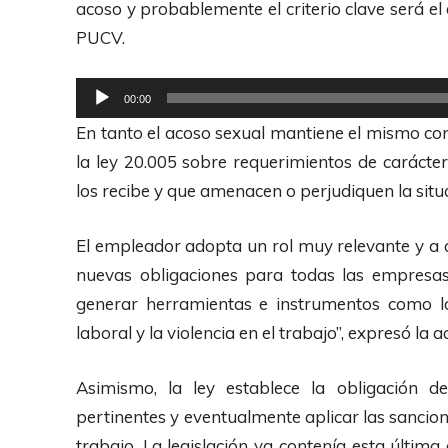
acoso y probablemente el criterio clave será e
i
t
PUCV.
o
o
r
R
00:00
d
e
En tanto el acoso sexual mantiene el mismo con
e
p
la ley 20.005 sobre requerimientos de carácte
A
r
los recibe y que amenacen o perjudiquen la situ
u
o
d
d
El empleador adopta un rol muy relevante y a a
i
u
nuevas obligaciones para todas las empresas
o
c
generar herramientas e instrumentos como lo
t
laboral y la violencia en el trabajo”, expresó la 
o
r
Asimismo, la ley establece la obligación de
d
pertinentes y eventualmente aplicar las sancion
e
trabajo. La legislación ya contenía esta últim