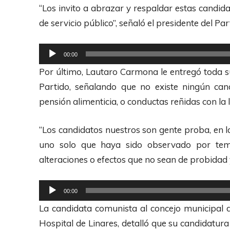
d
“Los invito a abrazar y respaldar estas candid
e
u
de servicio público”, señaló el presidente del Pa
A
c
u
t
R
00:00
d
o
e
Por último, Lautaro Carmona le entregó toda s
i
r
p
Partido, señalando que no existe ningún ca
o
d
r
pensión alimenticia, o conductas reñidas con la l
e
o
A
d
“Los candidatos nuestros son gente proba, en l
u
u
uno solo que haya sido observado por tem
d
c
alteraciones o efectos que no sean de probidad 
i
t
o
o
R
00:00
r
e
La candidata comunista al concejo municipal d
d
p
Hospital de Linares, detalló que su candidatur
e