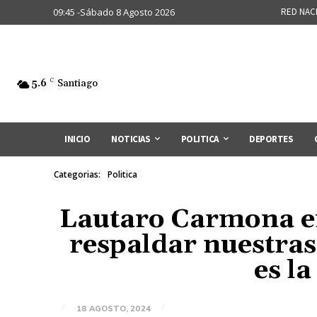
09:45 -Sábado 8 Agosto 2026
RED NAC
5.6
C
Santiago
INICIO
NOTICIAS
POLITICA
DEPORTES
Categorias:
Politica
Lautaro Carmona en 
respaldar nuestras
es l
18 AGOSTO, 2024