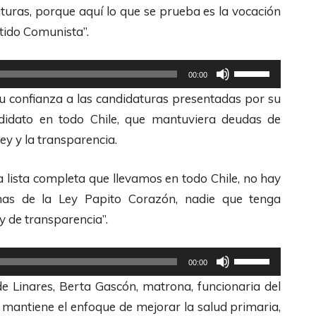
z
aturas, porque aquí lo que se prueba es la vocación
c
a
rtido Comunista”.
l
l
a
a
U
00:00
s
s
t
u confianza a las candidaturas presentadas por su
d
t
i
ndidato en todo Chile, que mantuviera deudas de
e
e
l
ey y la transparencia.
F
c
i
l
l
z
a lista completa que llevamos en todo Chile, no hay
e
a
a
as de la Ley Papito Corazón, nadie que tenga
c
s
l
y de transparencia”.
h
d
a
a
e
s
U
00:00
s
F
t
t
e Linares, Berta Gascón, matrona, funcionaria del
A
l
e
i
a mantiene el enfoque de mejorar la salud primaria,
r
e
c