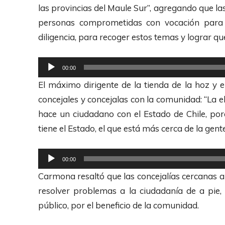
las provincias del Maule Sur”, agregando que l
personas comprometidas con vocación para 
diligencia, para recoger estos temas y lograr qu
R
00:00
e
El máximo dirigente de la tienda de la hoz y el
p
concejales y concejalas con la comunidad: “La el
r
hace un ciudadano con el Estado de Chile, por
o
tiene el Estado, el que está más cerca de la gente
d
u
R
00:00
c
e
Carmona resaltó que las concejalías cercanas al
t
p
resolver problemas a la ciudadanía de a pie,
o
r
público, por el beneficio de la comunidad.
r
o
d