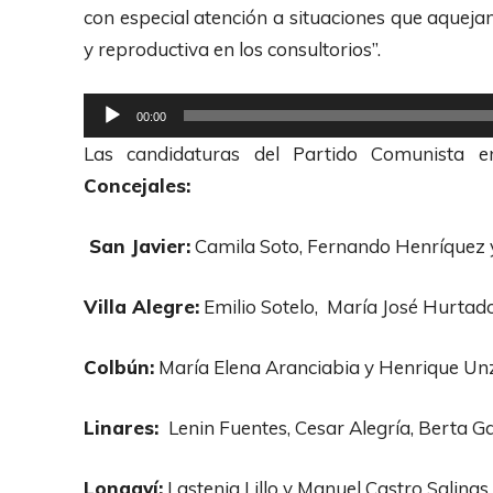
r
con especial atención a situaciones que aquejan
A
o
y reproductiva en los consultorios”.
u
d
d
u
R
00:00
i
c
e
Las candidaturas del Partido Comunista e
o
t
p
Concejales:
o
r
r
o
San Javier:
Camila Soto, Fernando Henríquez y
d
d
e
u
Villa Alegre:
Emilio Sotelo, María José Hurtado
A
c
u
t
Colbún:
María Elena Aranciabia y Henrique U
d
o
i
r
Linares:
Lenin Fuentes, Cesar Alegría, Berta G
o
d
Longaví:
Lastenia Lillo y Manuel Castro Salinas
e