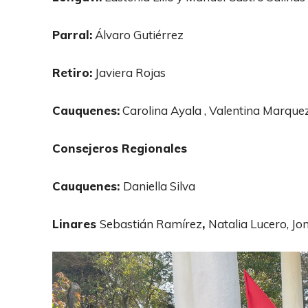
A
Parral:
Álvaro Gutiérrez
u
d
Retiro:
Javiera Rojas
i
o
Cauquenes:
Carolina Ayala , Valentina Marquez
Consejeros Regionales
Cauquenes:
Daniella Silva
Linares
Sebastián Ramírez
,
Natalia Lucero, Jo