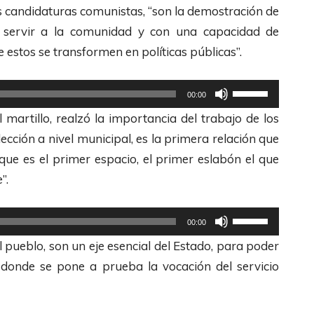
as candidaturas comunistas, “son la demostración de
servir a la comunidad y con una capacidad de
e estos se transformen en políticas públicas”.
U
00:00
t
 martillo, realzó la importancia del trabajo de los
i
ección a nivel municipal, es la primera relación que
l
que es el primer espacio, el primer eslabón el que
i
”.
z
a
U
00:00
l
t
 pueblo, son un eje esencial del Estado, para poder
a
i
 donde se pone a prueba la vocación del servicio
s
l
t
i
e