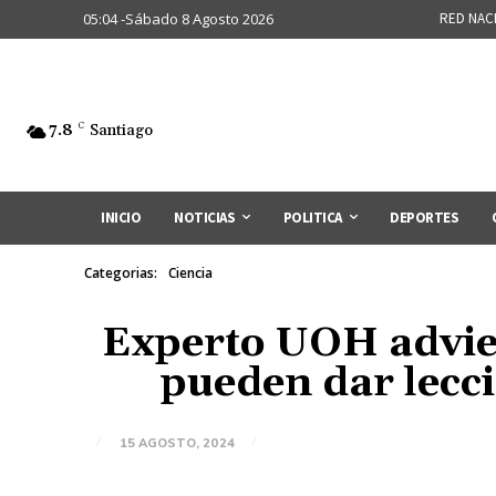
05:04 -Sábado 8 Agosto 2026
RED NAC
7.8
C
Santiago
INICIO
NOTICIAS
POLITICA
DEPORTES
Categorias:
Ciencia
Experto UOH advier
pueden dar lecc
15 AGOSTO, 2024