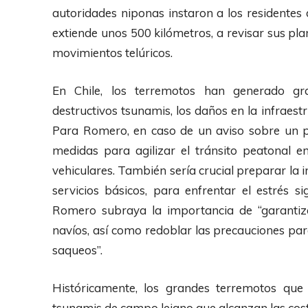
autoridades niponas instaron a los residentes 
extiende unos 500 kilómetros, a revisar sus pl
movimientos telúricos.
En Chile, los terremotos han generado gr
destructivos tsunamis, los daños en la infraes
Para Romero, en caso de un aviso sobre un 
medidas para agilizar el tránsito peatonal e
vehiculares. También sería crucial preparar la 
servicios básicos, para enfrentar el estrés s
Romero subraya la importancia de “garantiza
navíos, así como redoblar las precauciones par
saqueos”.
Históricamente, los grandes terremotos que
tsunamis de campo lejano que alcanzan las cos