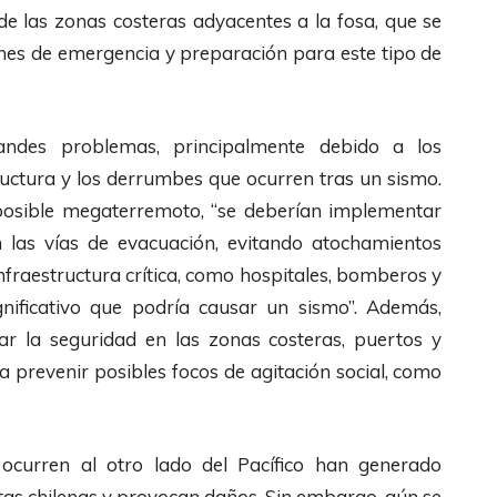
de las zonas costeras adyacentes a la fosa, que se
anes de emergencia y preparación para este tipo de
andes problemas, principalmente debido a los
tructura y los derrumbes que ocurren tras un sismo.
posible megaterremoto, “se deberían implementar
n las vías de evacuación, evitando atochamientos
infraestructura crítica, como hospitales, bomberos y
ignificativo que podría causar un sismo”. Además,
r la seguridad en las zonas costeras, puertos y
a prevenir posibles focos de agitación social, como
 ocurren al otro lado del Pacífico han generado
tas chilenas y provocan daños. Sin embargo, aún se