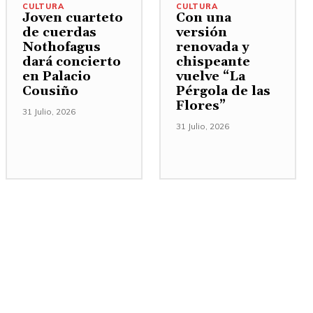
CULTURA
CULTURA
Joven cuarteto
Con una
de cuerdas
versión
Nothofagus
renovada y
dará concierto
chispeante
en Palacio
vuelve “La
Cousiño
Pérgola de las
Flores”
31 Julio, 2026
31 Julio, 2026