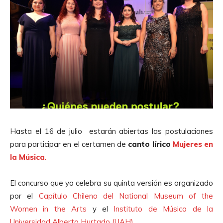
Hasta el 16 de julio estarán abiertas las postulaciones
para participar en el certamen de
canto lírico
Mujeres en
la Música
.
El concurso que ya celebra su quinta versión es organizado
por el
Capítulo Chileno del National Museum of the
Women in the Arts
y el
Instituto de Música de la
Universidad Alberto Hurtado (UAH)
.