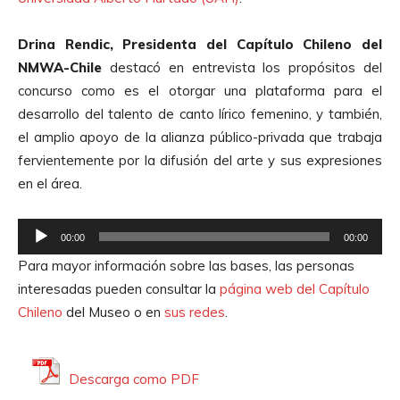
Drina Rendic, Presidenta del Capítulo Chileno del
NMWA-Chile
destacó en entrevista los propósitos del
concurso como es el otorgar una plataforma para el
desarrollo del talento de canto lírico femenino, y también,
el amplio apoyo de la alianza público-privada que trabaja
fervientemente por la difusión del arte y sus expresiones
en el área.
R
00:00
00:00
e
Para mayor información sobre las bases, las personas
p
interesadas pueden consultar la
página web del Capítulo
r
Chileno
del Museo o en
sus redes
.
o
d
u
Descarga como PDF
c