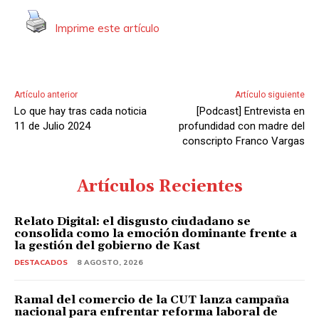
t
Imprime este artículo
o
r
d
e
Artículo anterior
Artículo siguiente
A
Lo que hay tras cada noticia
[Podcast] Entrevista en
u
11 de Julio 2024
profundidad con madre del
d
conscripto Franco Vargas
i
o
Artículos Recientes
Relato Digital: el disgusto ciudadano se
consolida como la emoción dominante frente a
la gestión del gobierno de Kast
DESTACADOS
8 AGOSTO, 2026
Ramal del comercio de la CUT lanza campaña
nacional para enfrentar reforma laboral de