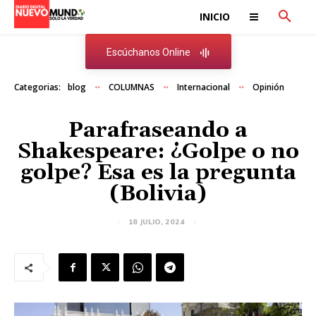
INICIO
Escúchanos Online
Categorias:
blog
COLUMNAS
Internacional
Opinión
Parafraseando a
Shakespeare: ¿Golpe o no
golpe? Esa es la pregunta
(Bolivia)
18 JULIO, 2024