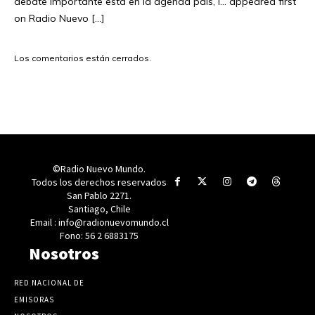
debate importante está en la agenda país, l… appeared first
on Radio Nuevo […]
Los comentarios están cerrados.
©Radio Nuevo Mundo.
Todos los derechos reservados
San Pablo 2271.
Santiago, Chile
Email : info@radionuevomundo.cl
Fono: 56 2 6883175
Nosotros
RED NACIONAL DE
EMISORAS