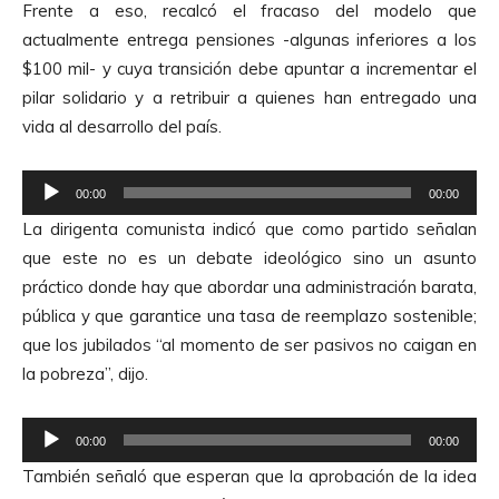
Frente a eso, recalcó el fracaso del modelo que
actualmente entrega pensiones -algunas inferiores a los
$100 mil- y cuya transición debe apuntar a incrementar el
pilar solidario y a retribuir a quienes han entregado una
vida al desarrollo del país.
R
00:00
00:00
e
La dirigenta comunista indicó que como partido señalan
p
que este no es un debate ideológico sino un asunto
r
práctico donde hay que abordar una administración barata,
o
pública y que garantice una tasa de reemplazo sostenible;
d
que los jubilados “al momento de ser pasivos no caigan en
u
la pobreza”, dijo.
c
t
R
o
00:00
00:00
e
r
También señaló que esperan que la aprobación de la idea
p