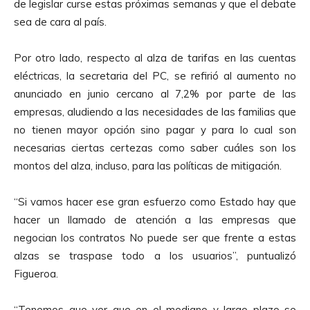
d
de legislar curse estas próximas semanas y que el debate
r
e
sea de cara al país.
o
A
d
u
Por otro lado, respecto al alza de tarifas en las cuentas
u
d
eléctricas, la secretaria del PC, se refirió al aumento no
c
i
anunciado en junio cercano al 7,2% por parte de las
t
o
empresas, aludiendo a las necesidades de las familias que
o
no tienen mayor opción sino pagar y para lo cual son
r
necesarias ciertas certezas como saber cuáles son los
d
montos del alza, incluso, para las políticas de mitigación.
e
A
“Si vamos hacer ese gran esfuerzo como Estado hay que
u
hacer un llamado de atención a las empresas que
d
negocian los contratos No puede ser que frente a estas
i
alzas se traspase todo a los usuarios”, puntualizó
o
Figueroa.
“Tenemos que ver que en el mediano y largo plazo se