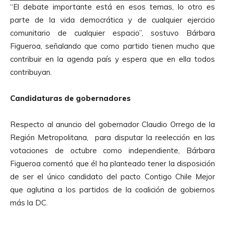
“El debate importante está en esos temas, lo otro es
p
parte de la vida democrática y de cualquier ejercicio
r
comunitario de cualquier espacio”, sostuvo Bárbara
o
Figueroa, señalando que como partido tienen mucho que
d
contribuir en la agenda país y espera que en ella todos
u
contribuyan.
c
t
Candidaturas de gobernadores
o
r
Respecto al anuncio del gobernador Claudio Orrego de la
d
Región Metropolitana, para disputar la reelección en las
e
votaciones de octubre como independiente, Bárbara
A
Figueroa comentó que él ha planteado tener la disposición
u
de ser el único candidato del pacto Contigo Chile Mejor
d
que aglutina a los partidos de la coalición de gobiernos
i
más la DC.
o