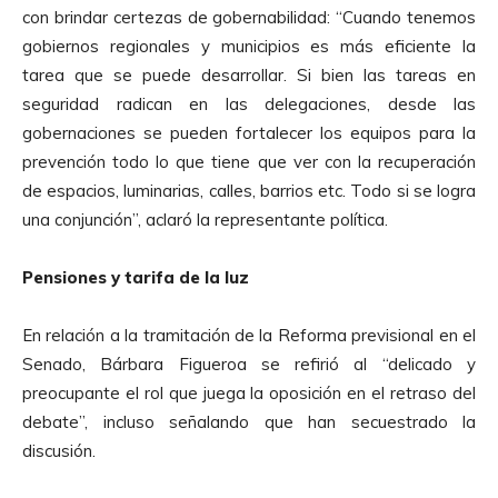
r
con brindar certezas de gobernabilidad: “Cuando tenemos
o
gobiernos regionales y municipios es más eficiente la
d
tarea que se puede desarrollar. Si bien las tareas en
u
seguridad radican en las delegaciones, desde las
c
gobernaciones se pueden fortalecer los equipos para la
t
prevención todo lo que tiene que ver con la recuperación
o
de espacios, luminarias, calles, barrios etc. Todo si se logra
r
una conjunción”, aclaró la representante política.
d
e
Pensiones y tarifa de la luz
A
u
En relación a la tramitación de la Reforma previsional en el
d
Senado, Bárbara Figueroa se refirió al “delicado y
i
preocupante el rol que juega la oposición en el retraso del
o
debate”, incluso señalando que han secuestrado la
discusión.