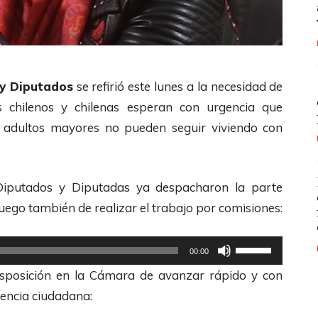
 y Diputados
se refirió este lunes a la necesidad de
 chilenos y chilenas esperan con urgencia que
s adultos mayores no pueden seguir viviendo con
iputados y Diputadas ya despacharon la parte
uego también de realizar el trabajo por comisiones:
U
00:00
t
disposición en la Cámara de avanzar rápido y con
i
gencia ciudadana:
l