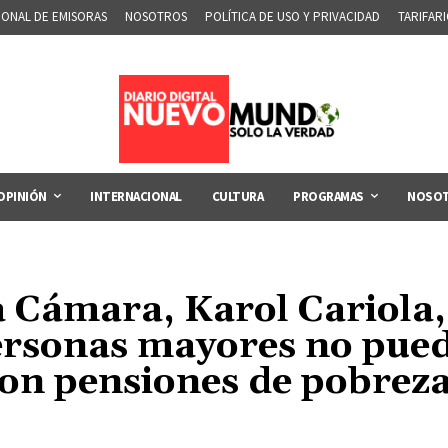
IONAL DE EMISORAS
NOSOTROS
POLÍTICA DE USO Y PRIVACIDAD
TARIFAR
OPINIÓN
INTERNACIONAL
CULTURA
PROGRAMAS
NOSO
a Cámara, Karol Cariola
ersonas mayores no pued
on pensiones de pobrez