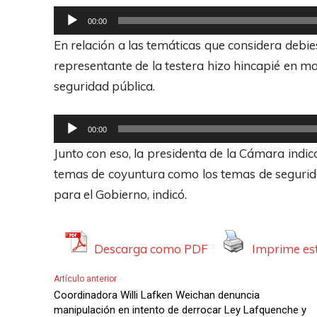
o
R
00:00
d
e
En relación a las temáticas que considera debie
u
p
representante de la testera hizo hincapié en m
c
r
seguridad pública.
t
o
o
d
R
00:00
r
u
e
Junto con eso, la presidenta de la Cámara indicó
d
c
p
temas de coyuntura como los temas de seguri
e
t
r
para el Gobierno, indicó.
A
o
o
u
r
d
d
d
u
Descarga como PDF
Imprime est
i
e
c
o
Artículo anterior
A
t
Coordinadora Willi Lafken Weichan denuncia
u
o
manipulación en intento de derrocar Ley Lafquenche y