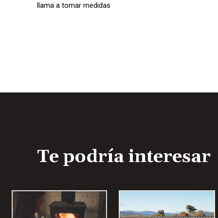
d
llama a tomar medidas
r
i
d
o
e
A
u
d
i
o
Te podría interesar