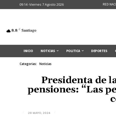
09:14 -Viernes 7 Agosto 2026
RED NAC
8.8
C
Santiago
INICIO
NOTICIAS
POLITICA
DEPORTES
Categorias:
Noticias
Presidenta de l
pensiones: “Las p
c
28 MAYO, 2024