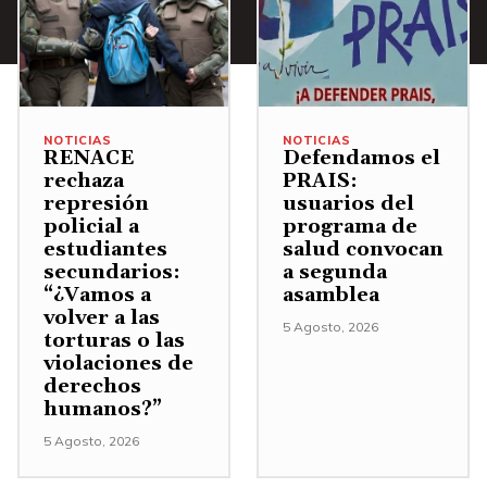
A
j
/
r
o
A
r
p
b
i
a
a
b
NOTICIAS
NOTICIAS
r
j
RENACE
Defendamos el
a
a
rechaza
PRAIS:
o
/
represión
usuarios del
a
p
policial a
programa de
A
u
estudiantes
salud convocan
a
b
secundarios:
a segunda
m
r
a
“¿Vamos a
asamblea
e
a
volver a las
j
5 Agosto, 2026
n
torturas o las
a
o
violaciones de
t
u
p
derechos
a
m
humanos?”
a
r
e
5 Agosto, 2026
r
o
n
a