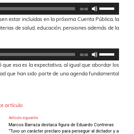
i
U
00:00
z
t
sen estar incluidas en la próxima Cuenta Pública, la
a
i
aterias de salud, educación, pensiones además de la
l
l
a
i
s
z
U
00:00
t
a
t
 que esa es la expectativa, al igual que abordar los
e
l
i
dad que han sido parte de una agenda fundamental
c
a
l
l
s
i
a
t
z
s
e
a
e artículo
d
c
l
e
Artículo siguiente
l
a
Marcos Barraza destaca figura de Eduardo Contreras:
F
a
s
“Tuvo un carácter preclaro para perseguir al dictador y a