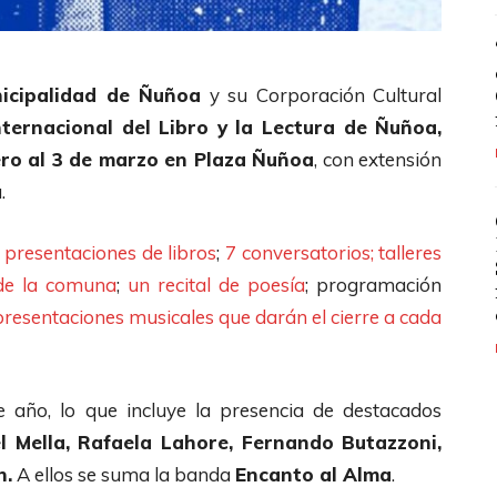
nicipalidad de Ñuñoa
y su Corporación Cultural
nternacional del Libro y la Lectura de Ñuñoa,
ero al 3 de marzo en Plaza Ñuñoa
, con extensión
.
 presentaciones de libros
;
7 conversatorios;
talleres
 de la comuna
;
un recital de poesía
; programación
presentaciones musicales que darán el cierre a cada
e año, lo que incluye la presencia de destacados
l Mella, Rafaela Lahore, Fernando Butazzoni,
h.
A ellos se suma la banda
Encanto al Alma
.