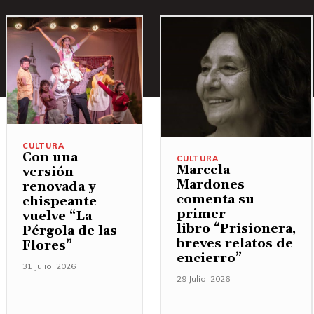
CULTURA
Con una
CULTURA
Marcela
versión
Mardones
renovada y
comenta su
chispeante
primer
vuelve “La
libro “Prisionera,
Pérgola de las
breves relatos de
Flores”
encierro”
31 Julio, 2026
29 Julio, 2026